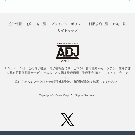
会社情報
お知らせ一覧
プライバシーポリシー
利用規約一覧
FAQ一覧
サイトマップ
ＡＢＪマークは、この電子書店・電子書籍配信サービスが、著作権者からコンテンツ使用許諾
を得た正規版配信サービスであることを示す登録商標（登録番号 第６０９１７１３号）で
す。
詳しくは[ABJマーク]または[電子出版制作・流通協議会]で検索してください。
Copyright© Viewn Corp. All Rights Reserved.