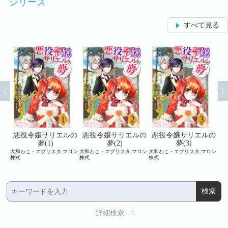
シリーズ
すべて見る
ルの
悪役令嬢サリエルの
悪役令嬢サリエルの
悪役令嬢サリエルの
悪
夢(1)
夢(2)
夢(3)
ロン
大和わこ・エブリスタ マロン
大和わこ・エブリスタ マロン
大和わこ・エブリスタ マロン
大和
株式
株式
株式
株式
詳細検索