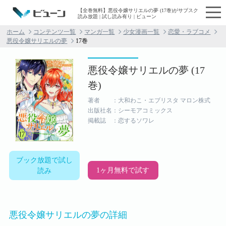
【全巻無料】悪役令嬢サリエルの夢 (17巻)がサブスク
読み放題 | 試し読み有り | ビューン
ホーム
コンテンツ一覧
マンガ一覧
少女漫画一覧
恋愛・ラブコメ
悪役令嬢サリエルの夢
17巻
悪役令嬢サリエルの夢 (17
巻)
著者 ：大和わこ・エブリスタ マロン株式
出版社名：シーモアコミックス
掲載誌 ：恋するソワレ
ブック放題で試し
1ヶ月無料で試す
読み
悪役令嬢サリエルの夢の詳細