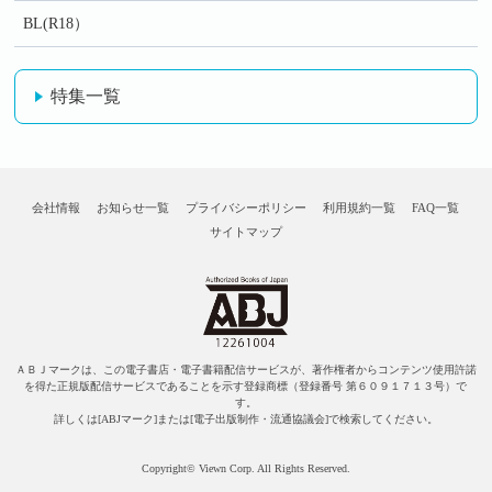
BL(R18）
特集一覧
会社情報
お知らせ一覧
プライバシーポリシー
利用規約一覧
FAQ一覧
サイトマップ
ＡＢＪマークは、この電子書店・電子書籍配信サービスが、著作権者からコンテンツ使用許諾
を得た正規版配信サービスであることを示す登録商標（登録番号 第６０９１７１３号）で
す。
詳しくは[ABJマーク]または[電子出版制作・流通協議会]で検索してください。
Copyright© Viewn Corp. All Rights Reserved.