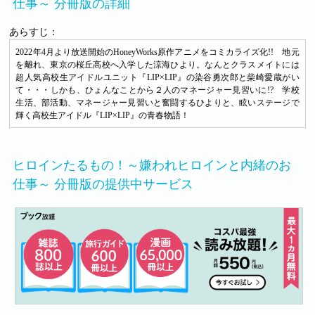
仕事～ 分冊版の詳細
あらすじ：
2022年4月より放送開始のHoneyWorks原作アニメをコミカライズ化!! 地元
を離れ、東京の桜丘高校へ入学した涼海ひより。なんとクラスメイトには
超人気高校生アイドルユニット『LIP×LIP』の染谷勇次郎と柴崎愛蔵がい
て・・・しかも、ひょんなことから２人のマネージャー見習いに!? 学校
生活、部活動、マネージャー見習いと奮闘するひよりと、眩いステージで
輝く高校生アイドル『LIP×LIP』の青春物語！
ヒロインたるもの！～嫌われヒロインと内緒のお
仕事～ 分冊版の提供中サービス