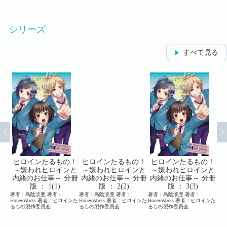
シリーズ
すべて見る
の！
ヒロインたるもの！
ヒロインたるもの！
ヒロインたるもの！
ヒ
ンと
～嫌われヒロインと
～嫌われヒロインと
～嫌われヒロインと
～
分冊
内緒のお仕事～ 分冊
内緒のお仕事～ 分冊
内緒のお仕事～ 分冊
内
版 ： 1(1)
版 ： 2(2)
版 ： 3(3)
著者：島陰涙亜 著者：
著者：島陰涙亜 著者：
著者：島陰涙亜 著者：
著者
ロイン
HoneyWorks 著者：ヒロインた
HoneyWorks 著者：ヒロインた
HoneyWorks 著者：ヒロインた
Ho
作委
るもの製作委員会
るもの製作委員会
るもの製作委員会
るも