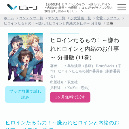
【全巻無料】ヒロインたるもの！～嫌われヒロイン
と内緒のお仕事～ 分冊版 ： 11 (11巻)がサブスク読み
放題 | 試し読み有り | ビューン
ホーム
コンテンツ一覧
マンガ一覧
少女漫画一覧
恋愛・ラブコメ
ヒロインたるもの！～嫌われヒロインと内緒のお仕事～ 分冊版
11巻
ヒロインたるもの！～嫌わ
れヒロインと内緒のお仕事
～ 分冊版 (11巻)
著者 ：島陰涙亜（作画） HoneyWorks（原
作） ヒロインたるもの製作委員会（製作委員
会）
出版社名：双葉社
掲載誌 ：KoiYui（恋結）
ブック放題で試し
1ヶ月無料で試す
読み
ヒロインたるもの！～嫌われヒロインと内緒のお