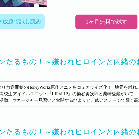
ク放題で試し読み
1ヶ月無料で試す
ンたるもの！～嫌われヒロインと内緒のお
4月より放送開始のHoneyWorks原作アニメをコミカライズ化!! 地
高校生アイドルユニット『LIP×LIP』の染谷勇次郎と柴崎愛蔵がいて
活動、マネージャー見習いと奮闘するひよりと、眩いステージで輝く高校生
ンたるもの！～嫌われヒロインと内緒の