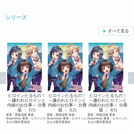
シリーズ
すべて見る
の！
ヒロインたるもの！
ヒロインたるもの！
ヒロインたるもの！
ヒ
ンと
～嫌われヒロインと
～嫌われヒロインと
～嫌われヒロインと
～
分冊
内緒のお仕事～ 分冊
内緒のお仕事～ 分冊
内緒のお仕事～ 分冊
内
版 ： 1(1)
版 ： 2(2)
版 ： 3(3)
著者：島陰涙亜 著者：
著者：島陰涙亜 著者：
著者：島陰涙亜 著者：
著者
ロイン
HoneyWorks 著者：ヒロインた
HoneyWorks 著者：ヒロインた
HoneyWorks 著者：ヒロインた
Ho
作委
るもの製作委員会
るもの製作委員会
るもの製作委員会
るも