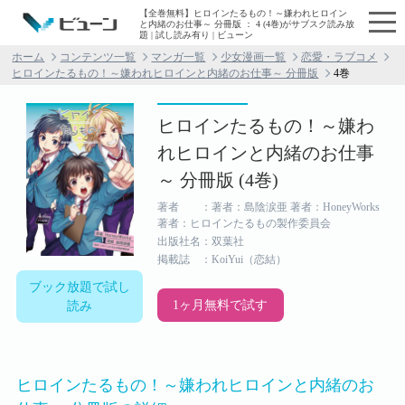
【全巻無料】ヒロインたるもの！～嫌われヒロイン
と内緒のお仕事～ 分冊版 ： 4 (4巻)がサブスク読み放
題 | 試し読み有り | ビューン
ホーム
コンテンツ一覧
マンガ一覧
少女漫画一覧
恋愛・ラブコメ
ヒロインたるもの！～嫌われヒロインと内緒のお仕事～ 分冊版
4巻
ヒロインたるもの！～嫌わ
れヒロインと内緒のお仕事
～ 分冊版 (4巻)
著者 ：著者：島陰涙亜 著者：HoneyWorks
著者：ヒロインたるもの製作委員会
出版社名：双葉社
掲載誌 ：KoiYui（恋結）
ブック放題で試し
1ヶ月無料で試す
読み
ヒロインたるもの！～嫌われヒロインと内緒のお