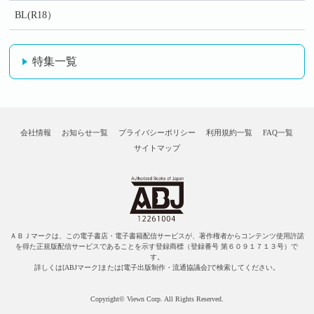
BL(R18）
特集一覧
会社情報
お知らせ一覧
プライバシーポリシー
利用規約一覧
FAQ一覧
サイトマップ
ＡＢＪマークは、この電子書店・電子書籍配信サービスが、著作権者からコンテンツ使用許諾
を得た正規版配信サービスであることを示す登録商標（登録番号 第６０９１７１３号）で
す。
詳しくは[ABJマーク]または[電子出版制作・流通協議会]で検索してください。
Copyright© Viewn Corp. All Rights Reserved.