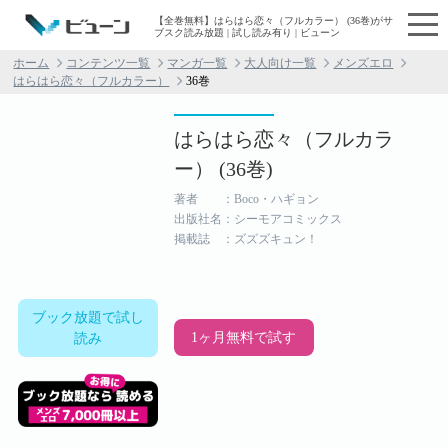
【全巻無料】はらはら恋々（フルカラー） (36巻)がサ
ブスク読み放題 | 試し読み有り | ビューン
ホーム
コンテンツ一覧
マンガ一覧
大人向け一覧
メンズエロ
はらはら恋々（フルカラー）
36巻
はらはら恋々（フルカラ
ー） (36巻)
著者 ：Boco・ハギョン
出版社名：シーモアコミックス
掲載誌 ：ズズズキュン！
ブック放題で試し
1ヶ月無料で試す
読み