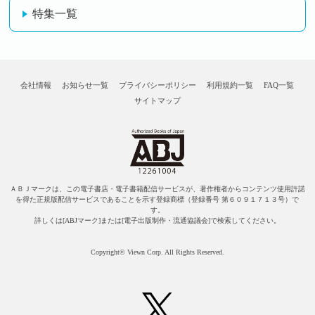
特集一覧
会社情報
お知らせ一覧
プライバシーポリシー
利用規約一覧
FAQ一覧
サイトマップ
ＡＢＪマークは、この電子書店・電子書籍配信サービスが、著作権者からコンテンツ使用許諾
を得た正規版配信サービスであることを示す登録商標（登録番号 第６０９１７１３号）で
す。
詳しくは[ABJマーク]または[電子出版制作・流通協議会]で検索してください。
Copyright© Viewn Corp. All Rights Reserved.