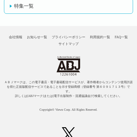
特集一覧
会社情報
お知らせ一覧
プライバシーポリシー
利用規約一覧
FAQ一覧
サイトマップ
ＡＢＪマークは、この電子書店・電子書籍配信サービスが、著作権者からコンテンツ使用許諾
を得た正規版配信サービスであることを示す登録商標（登録番号 第６０９１７１３号）で
す。
詳しくは[ABJマーク]または[電子出版制作・流通協議会]で検索してください。
Copyright© Viewn Corp. All Rights Reserved.