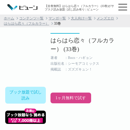
【全巻無料】はらはら恋々（フルカラー） (33巻)がサ
ブスク読み放題 | 試し読み有り | ビューン
ホーム
コンテンツ一覧
マンガ一覧
大人向け一覧
メンズエロ
はらはら恋々（フルカラー）
33巻
はらはら恋々（フルカラ
ー） (33巻)
著者 ：Boco・ハギョン
出版社名：シーモアコミックス
掲載誌 ：ズズズキュン！
ブック放題で試し
1ヶ月無料で試す
読み