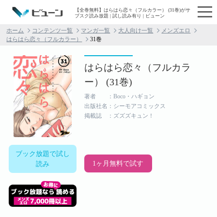
【全巻無料】はらはら恋々（フルカラー） (31巻)がサ
ブスク読み放題 | 試し読み有り | ビューン
ホーム
コンテンツ一覧
マンガ一覧
大人向け一覧
メンズエロ
はらはら恋々（フルカラー）
31巻
はらはら恋々（フルカラ
ー） (31巻)
著者 ：Boco・ハギョン
出版社名：シーモアコミックス
掲載誌 ：ズズズキュン！
ブック放題で試し
1ヶ月無料で試す
読み