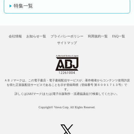
特集一覧
会社情報
お知らせ一覧
プライバシーポリシー
利用規約一覧
FAQ一覧
サイトマップ
ＡＢＪマークは、この電子書店・電子書籍配信サービスが、著作権者からコンテンツ使用許諾
を得た正規版配信サービスであることを示す登録商標（登録番号 第６０９１７１３号）で
す。
詳しくは[ABJマーク]または[電子出版制作・流通協議会]で検索してください。
Copyright© Viewn Corp. All Rights Reserved.