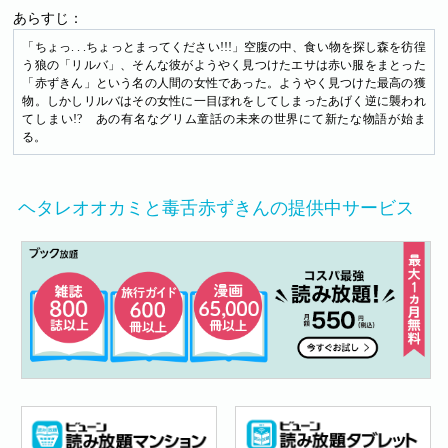
あらすじ：
「ちょっ. . .ちょっとまってください!!!」空腹の中、食い物を探し森を彷徨
う狼の「リルバ」、そんな彼がようやく見つけたエサは赤い服をまとった
「赤ずきん」という名の人間の女性であった。ようやく見つけた最高の獲
物。しかしリルバはその女性に一目ぼれをしてしまったあげく逆に襲われ
てしまい!? あの有名なグリム童話の未来の世界にて新たな物語が始ま
る。
ヘタレオオカミと毒舌赤ずきんの提供中サービス