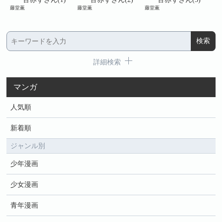
藤堂薫
藤堂薫
藤堂薫
藤堂
詳細検索
マンガ
人気順
新着順
ジャンル別
少年漫画
少女漫画
青年漫画