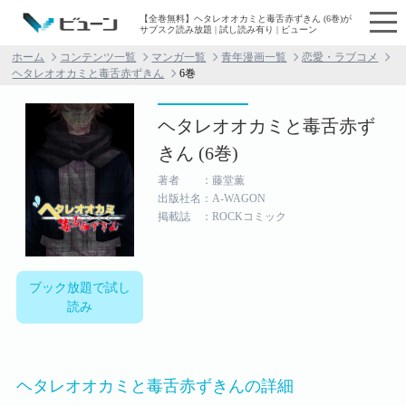
【全巻無料】ヘタレオオカミと毒舌赤ずきん (6巻)が
サブスク読み放題 | 試し読み有り | ビューン
ホーム
コンテンツ一覧
マンガ一覧
青年漫画一覧
恋愛・ラブコメ
ヘタレオオカミと毒舌赤ずきん
6巻
ヘタレオオカミと毒舌赤ず
きん (6巻)
著者 ：藤堂薫
出版社名：A-WAGON
掲載誌 ：ROCKコミック
ブック放題で試し
読み
ヘタレオオカミと毒舌赤ずきんの詳細