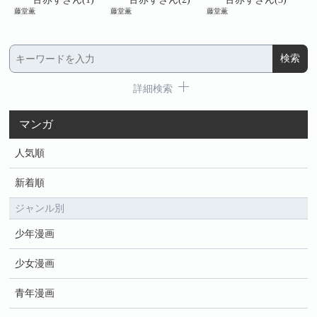
藤堂薫
藤堂薫
藤堂薫
藤堂
詳細検索
マンガ
人気順
新着順
ジャンル別
少年漫画
少女漫画
青年漫画