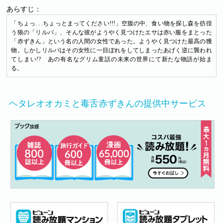
あらすじ：
「ちょっ. . .ちょっとまってください!!!」空腹の中、食い物を探し森を彷徨
う狼の「リルバ」、そんな彼がようやく見つけたエサは赤い服をまとった
「赤ずきん」という名の人間の女性であった。ようやく見つけた最高の獲
物。しかしリルバはその女性に一目ぼれをしてしまったあげく逆に襲われ
てしまい!? あの有名なグリム童話の未来の世界にて新たな物語が始ま
る。
ヘタレオオカミと毒舌赤ずきんの提供中サービス