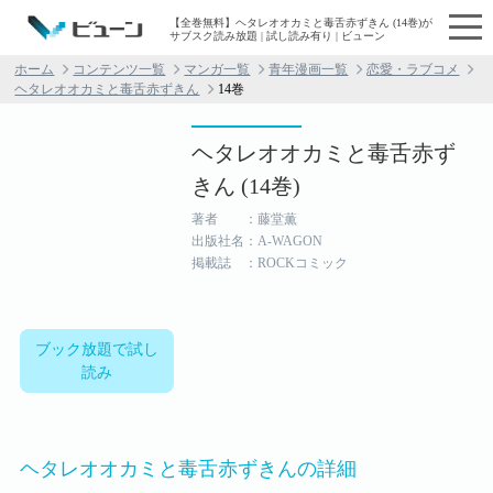
【全巻無料】ヘタレオオカミと毒舌赤ずきん (14巻)が
サブスク読み放題 | 試し読み有り | ビューン
ホーム
コンテンツ一覧
マンガ一覧
青年漫画一覧
恋愛・ラブコメ
ヘタレオオカミと毒舌赤ずきん
14巻
ヘタレオオカミと毒舌赤ず
きん (14巻)
著者 ：藤堂薫
出版社名：A-WAGON
掲載誌 ：ROCKコミック
ブック放題で試し
読み
ヘタレオオカミと毒舌赤ずきんの詳細