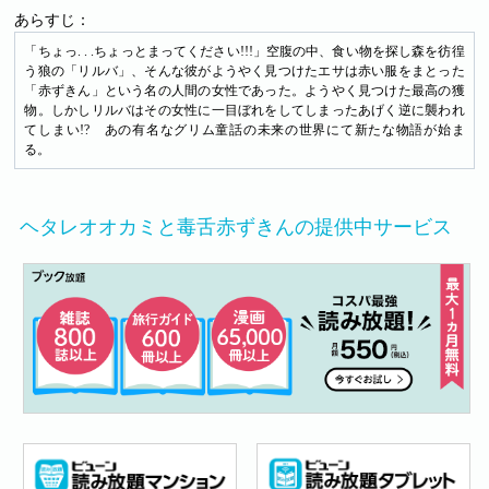
あらすじ：
「ちょっ. . .ちょっとまってください!!!」空腹の中、食い物を探し森を彷徨
う狼の「リルバ」、そんな彼がようやく見つけたエサは赤い服をまとった
「赤ずきん」という名の人間の女性であった。ようやく見つけた最高の獲
物。しかしリルバはその女性に一目ぼれをしてしまったあげく逆に襲われ
てしまい!? あの有名なグリム童話の未来の世界にて新たな物語が始ま
る。
ヘタレオオカミと毒舌赤ずきんの提供中サービス