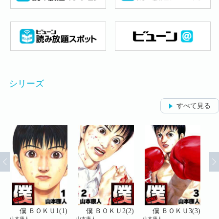
シリーズ
すべて見る
)
僕 ＢＯＫＵ1(1)
僕 ＢＯＫＵ2(2)
僕 ＢＯＫＵ3(3)
山本康人
山本康人
山本康人
山本