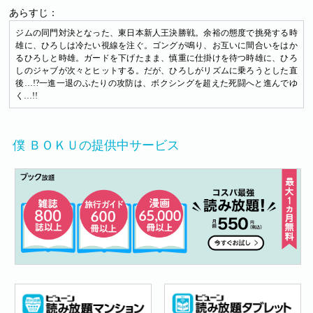
あらすじ：
ジムの同門対決となった、東日本新人王決勝戦。余裕の態度で挑発する時
雄に、ひろしは冷たい視線を注ぐ。ゴングが鳴り、お互いに間合いをはか
るひろしと時雄。ガードを下げたまま、慎重に仕掛けを待つ時雄に、ひろ
しのジャブが次々とヒットする。だが、ひろしがリズムに乗ろうとした直
後…!?一進一退のふたりの攻防は、ボクシングを超えた死闘へと進んでゆ
く…!!
僕 ＢＯＫＵの提供中サービス