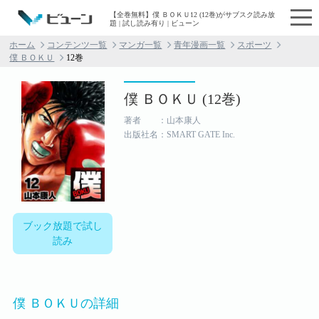
【全巻無料】僕 ＢＯＫＵ12 (12巻)がサブスク読み放
題 | 試し読み有り | ビューン
ホーム
コンテンツ一覧
マンガ一覧
青年漫画一覧
スポーツ
僕 ＢＯＫＵ
12巻
僕 ＢＯＫＵ (12巻)
著者 ：山本康人
出版社名：SMART GATE Inc.
ブック放題で試し
読み
僕 ＢＯＫＵの詳細