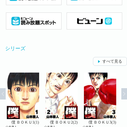
シリーズ
すべて見る
)
僕 ＢＯＫＵ1(1)
僕 ＢＯＫＵ2(2)
僕 ＢＯＫＵ3(3)
山本康人
山本康人
山本康人
山本