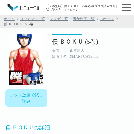
【全巻無料】僕 ＢＯＫＵ5 (5巻)がサブスク読み放題 |
試し読み有り | ビューン
ホーム
コンテンツ一覧
マンガ一覧
青年漫画一覧
スポーツ
僕 ＢＯＫＵ
5巻
僕 ＢＯＫＵ (5巻)
著者 ：山本康人
出版社名：SMART GATE Inc.
ブック放題で試し
読み
僕 ＢＯＫＵの詳細