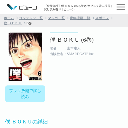
【全巻無料】僕 ＢＯＫＵ6 (6巻)がサブスク読み放題 |
試し読み有り | ビューン
ホーム
コンテンツ一覧
マンガ一覧
青年漫画一覧
スポーツ
僕 ＢＯＫＵ
6巻
僕 ＢＯＫＵ (6巻)
著者 ：山本康人
出版社名：SMART GATE Inc.
ブック放題で試し
読み
僕 ＢＯＫＵの詳細