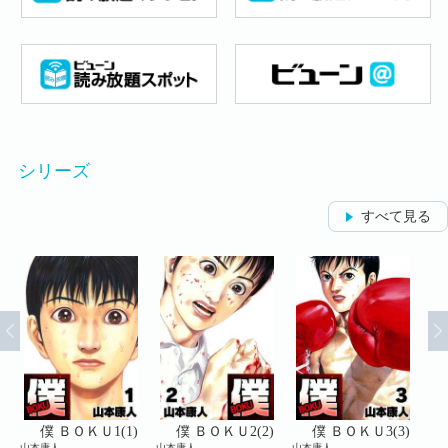
シリーズ
すべて見る
)
僕 ＢＯＫＵ1(1)
僕 ＢＯＫＵ2(2)
僕 ＢＯＫＵ3(3)
山本康人
山本康人
山本康人
山本