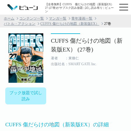
【全巻無料】CUFFS 傷だらけの地図（新装版EX）
27 (27巻)がサブスク読み放題 | 試し読み有り | ビュー
ン
ホーム
コンテンツ一覧
マンガ一覧
青年漫画一覧
バトル・アクション
CUFFS 傷だらけの地図（新装版EX）
27巻
CUFFS 傷だらけの地図（新
装版EX） (27巻)
著者 ：東條仁
出版社名：SMART GATE Inc.
ブック放題で試し
読み
CUFFS 傷だらけの地図（新装版EX）の詳細