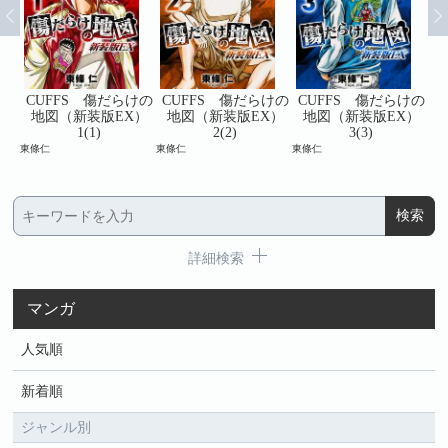
けの
CUFFS 傷だらけの
CUFFS 傷だらけの
CUFFS 傷だらけの
C
）
地図（新装版EX）
地図（新装版EX）
地図（新装版EX）
1(1)
2(2)
3(3)
東條仁
東條仁
東條仁
東條
詳細検索
マンガ
人気順
新着順
ジャンル別