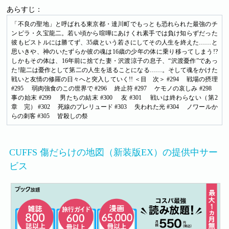
あらすじ：
「不良の聖地」と呼ばれる東京都・達川町でもっとも恐れられた最強のチ
ンピラ・久宝龍二。若い頃から喧嘩にあけくれ素手では負け知らずだった
彼もピストルには勝てず、35歳という若さにしてその人生を終えた……と
思いきや、神のいたずらか彼の魂は16歳の少年の体に乗り移ってしまう!?
しかもその体は、16年前に捨てた妻・沢渡涼子の息子、“沢渡憂作”であっ
た!龍二は憂作として第二の人生を送ることになる……。そして魂をかけた
戦いと友情の修羅の日々へと突入していく!! ＜目 次＞ #294 戦場の摂理
#295 弱肉強食のこの世界で #296 終止符 #297 ケモノの哀しみ #298
事の始末 #299 男たちの結末 #300 友 #301 戦いは終わらない（第2
章 完） #302 死線のプレリュード #303 失われた光 #304 ノワールか
らの刺客 #305 皆殺しの祭
CUFFS 傷だらけの地図（新装版EX）の提供中サー
ビス