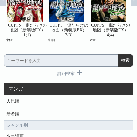
けの
CUFFS 傷だらけの
CUFFS 傷だらけの
CUFFS 傷だらけの
C
）
地図（新装版EX）
地図（新装版EX）
地図（新装版EX）
1(1)
3(3)
4(4)
東條仁
東條仁
東條仁
東條
詳細検索
マンガ
人気順
新着順
ジャンル別
少年漫画