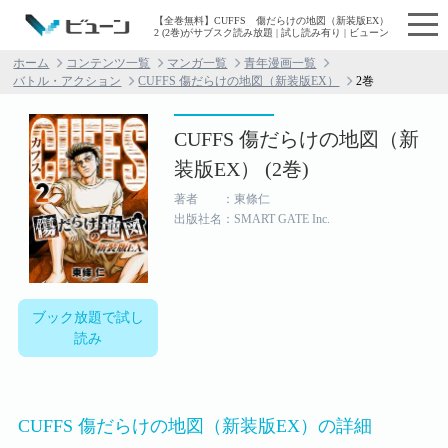
【全巻無料】CUFFS 傷だらけの地図（新装版EX）
2 (2巻)がサブスク読み放題 | 試し読み有り | ビューン
ホーム
コンテンツ一覧
マンガ一覧
青年漫画一覧
バトル・アクション
CUFFS 傷だらけの地図（新装版EX）
2巻
CUFFS 傷だらけの地図（新
装版EX） (2巻)
著者 ：東條仁
出版社名：SMART GATE Inc.
ブック放題で試し
読み
CUFFS 傷だらけの地図（新装版EX）の詳細