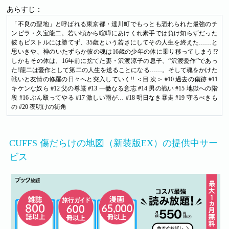
あらすじ：
「不良の聖地」と呼ばれる東京都・達川町でもっとも恐れられた最強のチ
ンピラ・久宝龍二。若い頃から喧嘩にあけくれ素手では負け知らずだった
彼もピストルには勝てず、35歳という若さにしてその人生を終えた……と
思いきや、神のいたずらか彼の魂は16歳の少年の体に乗り移ってしまう!?
しかもその体は、16年前に捨てた妻・沢渡涼子の息子、“沢渡憂作”であっ
た!龍二は憂作として第二の人生を送ることになる……。そして魂をかけた
戦いと友情の修羅の日々へと突入していく!! ＜目 次＞ #10 過去の傷跡 #11
キケンな奴ら #12 父の尊厳 #13 一徹なる意志 #14 男の戦い #15 地獄への階
段 #16 ぶん殴ってやる #17 激しい雨が… #18 明日なき暴走 #19 守るべきも
の #20 夜明けの街角
CUFFS 傷だらけの地図（新装版EX）の提供中サー
ビス