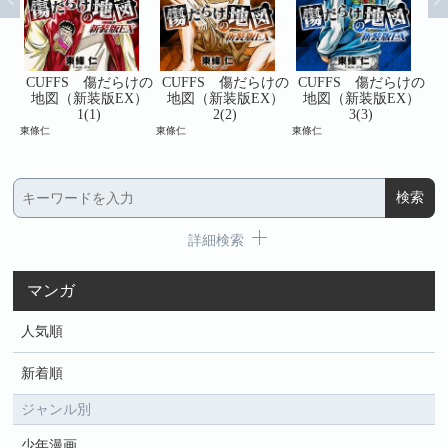
けの
CUFFS 傷だらけの
CUFFS 傷だらけの
CUFFS 傷だらけの
C
）
地図（新装版EX）
地図（新装版EX）
地図（新装版EX）
1(1)
2(2)
3(3)
東條仁
東條仁
東條仁
東條
詳細検索
マンガ
人気順
新着順
ジャンル別
少年漫画