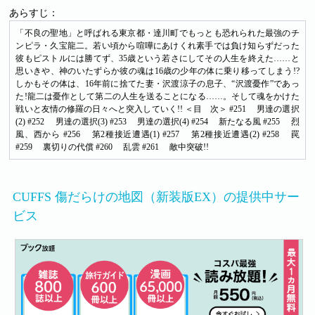
あらすじ：
「不良の聖地」と呼ばれる東京都・達川町でもっとも恐れられた最強のチ
ンピラ・久宝龍二。若い頃から喧嘩にあけくれ素手では負け知らずだった
彼もピストルには勝てず、35歳という若さにしてその人生を終えた……と
思いきや、神のいたずらか彼の魂は16歳の少年の体に乗り移ってしまう!?
しかもその体は、16年前に捨てた妻・沢渡涼子の息子、“沢渡憂作”であっ
た!龍二は憂作として第二の人生を送ることになる……。そして魂をかけた
戦いと友情の修羅の日々へと突入していく!! ＜目 次＞ #251 男達の選択
(2) #252 男達の選択(3) #253 男達の選択(4) #254 新たなる風 #255 烈
風、西から #256 第2種接近遭遇(1) #257 第2種接近遭遇(2) #258 罠
#259 裏切りの代償 #260 乱雲 #261 敵中突破!!
CUFFS 傷だらけの地図（新装版EX）の提供中サー
ビス