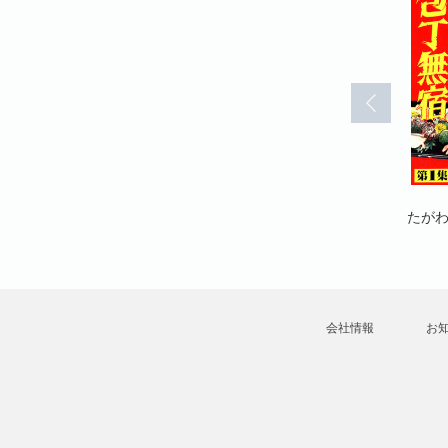
43)
包丁無宿(44)
包丁無宿(45)
たがわ靖之
たがわ靖之
たが
会社情報
お