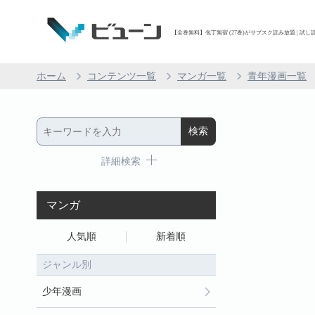
【全巻無料】包丁無宿 (27巻)がサブスク読み放題 | 試し読
ホーム
コンテンツ一覧
マンガ一覧
青年漫画一覧
詳細検索
マンガ
人気順
新着順
ジャンル別
少年漫画