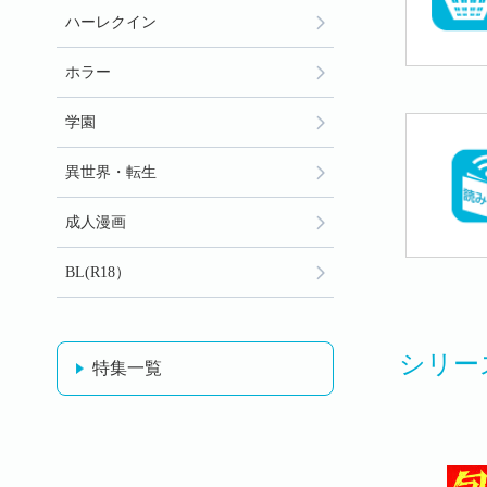
ハーレクイン
ホラー
学園
異世界・転生
成人漫画
BL(R18）
シリー
特集一覧