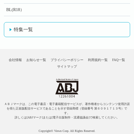
BL(R18）
特集一覧
会社情報
お知らせ一覧
プライバシーポリシー
利用規約一覧
FAQ一覧
サイトマップ
ＡＢＪマークは、この電子書店・電子書籍配信サービスが、著作権者からコンテンツ使用許諾
を得た正規版配信サービスであることを示す登録商標（登録番号 第６０９１７１３号）で
す。
詳しくは[ABJマーク]または[電子出版制作・流通協議会]で検索してください。
Copyright© Viewn Corp. All Rights Reserved.