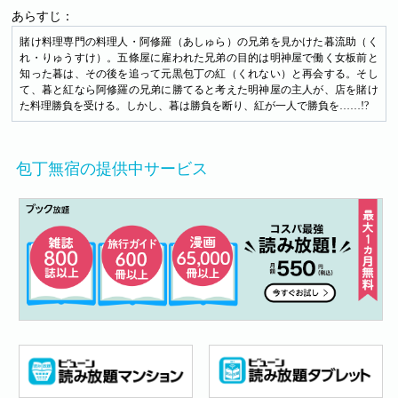
あらすじ：
賭け料理専門の料理人・阿修羅（あしゅら）の兄弟を見かけた暮流助（く
れ・りゅうすけ）。五條屋に雇われた兄弟の目的は明神屋で働く女板前と
知った暮は、その後を追って元黒包丁の紅（くれない）と再会する。そし
て、暮と紅なら阿修羅の兄弟に勝てると考えた明神屋の主人が、店を賭け
た料理勝負を受ける。しかし、暮は勝負を断り、紅が一人で勝負を……!?
包丁無宿の提供中サービス