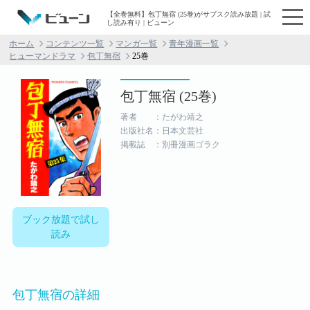
【全巻無料】包丁無宿 (25巻)がサブスク読み放題 | 試
し読み有り | ビューン
ホーム
コンテンツ一覧
マンガ一覧
青年漫画一覧
ヒューマンドラマ
包丁無宿
25巻
包丁無宿 (25巻)
著者 ：たがわ靖之
出版社名：日本文芸社
掲載誌 ：別冊漫画ゴラク
ブック放題で試し
読み
包丁無宿の詳細