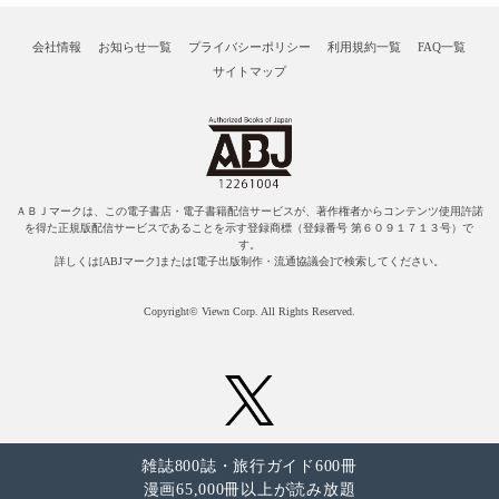
会社情報
お知らせ一覧
プライバシーポリシー
利用規約一覧
FAQ一覧
サイトマップ
ＡＢＪマークは、この電子書店・電子書籍配信サービスが、著作権者からコンテンツ使用許諾
を得た正規版配信サービスであることを示す登録商標（登録番号 第６０９１７１３号）で
す。
詳しくは[ABJマーク]または[電子出版制作・流通協議会]で検索してください。
Copyright© Viewn Corp. All Rights Reserved.
雑誌800誌・旅行ガイド600冊
漫画65,000冊以上が読み放題