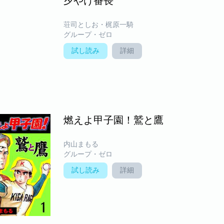
夕やけ番長
荘司としお・梶原一騎
グループ・ゼロ
試し読み
詳細
燃えよ甲子園！鷲と鷹
内山まもる
グループ・ゼロ
試し読み
詳細