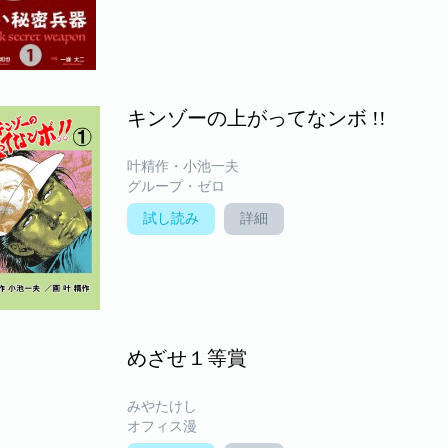
キンゾーの上がってなンボ !!
叶精作・小池一夫
グループ・ゼロ
試し読み
詳細
めざせ１等賞
みやたけし
オフィス漫