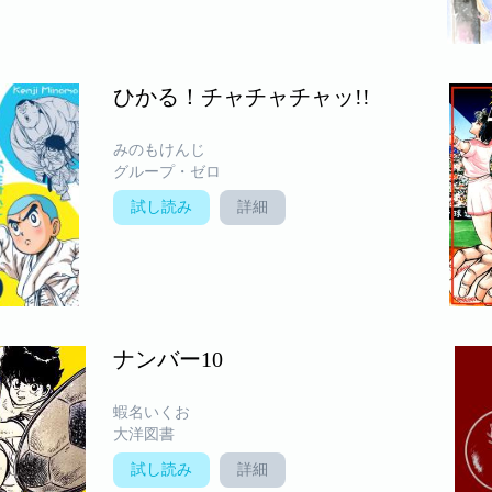
ひかる！チャチャチャッ!!
みのもけんじ
グループ・ゼロ
試し読み
詳細
ナンバー10
蝦名いくお
大洋図書
試し読み
詳細