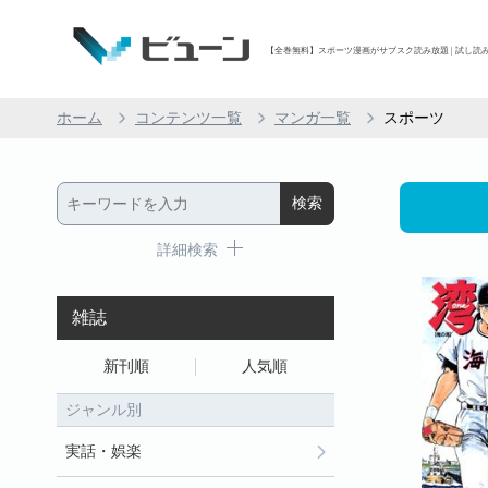
【全巻無料】スポーツ漫画がサブスク読み放題 | 試し読み有
ホーム
コンテンツ一覧
マンガ一覧
スポーツ
詳細検索
雑誌
新刊順
人気順
ジャンル別
実話・娯楽