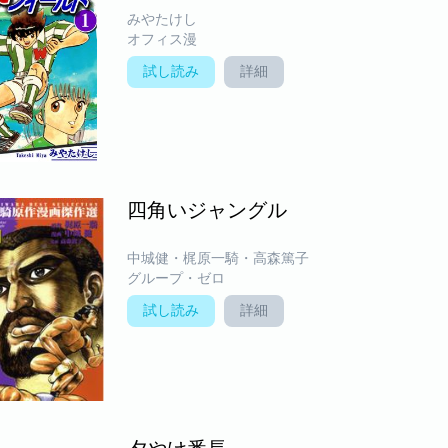
みやたけし
オフィス漫
試し読み
詳細
四角いジャングル
中城健・梶原一騎・高森篤子
グループ・ゼロ
試し読み
詳細