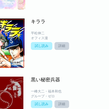
キララ
平松伸二
オフィス漫
試し読み
詳細
黒い秘密兵器
一峰大二・福本和也
グループ・ゼロ
試し読み
詳細