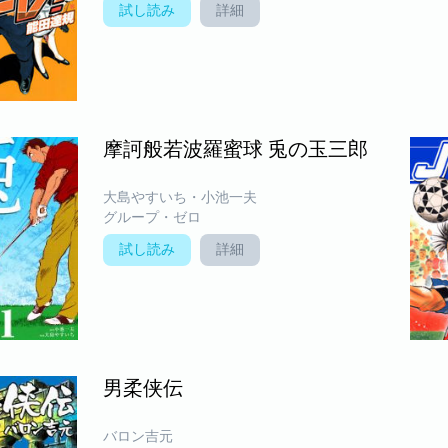
試し読み
詳細
摩訶般若波羅蜜球 兎の玉三郎
大島やすいち・小池一夫
グループ・ゼロ
試し読み
詳細
男柔侠伝
バロン吉元