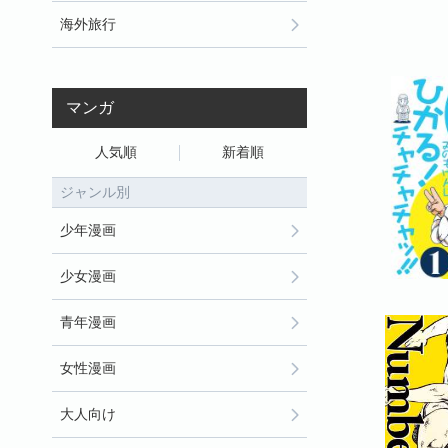
海外旅行
マンガ
人気順
新着順
ジャンル別
少年漫画
少女漫画
青年漫画
女性漫画
大人向け