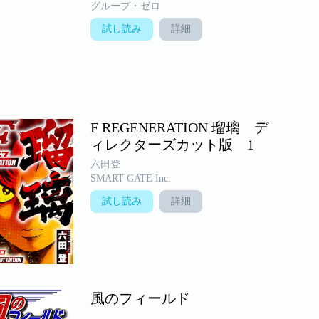
グループ・ゼロ
試し読み
詳細
F REGENERATION 瑠璃 デ
ィレクターズカット版 1
六田登
SMART GATE Inc.
試し読み
詳細
風のフィールド