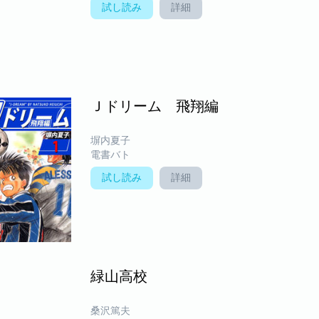
試し読み
詳細
Ｊドリーム 飛翔編
塀内夏子
電書バト
試し読み
詳細
緑山高校
桑沢篤夫