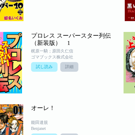
プロレス スーパースター列伝
（新装版） 1
梶原一騎；原田久仁信
ゴマブックス株式会社
試し読み
詳細
オーレ！
能田達規
Benjanet