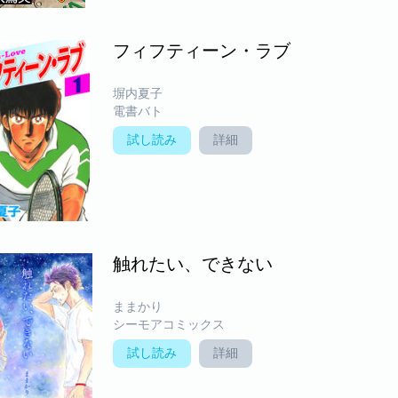
フィフティーン・ラブ
塀内夏子
電書バト
試し読み
詳細
触れたい、できない
ままかり
シーモアコミックス
試し読み
詳細