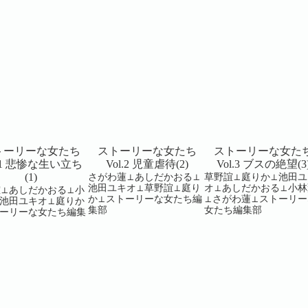
トーリーな女たち
ストーリーな女たち
ストーリーな女た
l.1 悲惨な生い立ち
Vol.2 児童虐待(2)
Vol.3 ブスの絶望(3
(1)
さがわ蓮⊥あしだかおる⊥
草野誼⊥庭りか⊥池田ユ
池田ユキオ⊥草野誼⊥庭り
オ⊥あしだかおる⊥小林
⊥あしだかおる⊥小
か⊥ストーリーな女たち編
⊥さがわ蓮⊥ストーリー
池田ユキオ⊥庭りか
集部
女たち編集部
トーリーな女たち編集