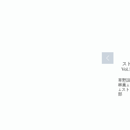
な女たち
ストーリーな女たち
ストーリーな女たち
ス
116)
Vol.117(117)
Vol.118(118)
Vo
ばる⊥藤森
安武わたる⊥藤森治見⊥前
藤森治見⊥前田アラン⊥安
る⊥つかさ
田アラン⊥びばる⊥あしだ
武わたる⊥びばる⊥あしだ
草野誼
おる⊥菅野
かおる⊥つかさき有⊥アオ
かおる⊥つかさき有⊥くり
林薫⊥
セイ⊥スト
イセイ⊥菅野久美子⊥スト
きあきこ⊥アオイセイ⊥菅
⊥ス
編集部
ーリーな女たち編集部
野久美子⊥ストーリーな女
部
たち編集部