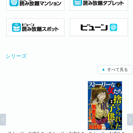
シリーズ
すべて見る