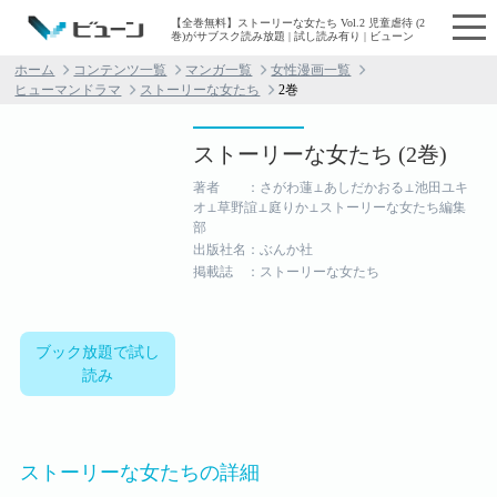
【全巻無料】ストーリーな女たち Vol.2 児童虐待 (2
巻)がサブスク読み放題 | 試し読み有り | ビューン
ホーム
コンテンツ一覧
マンガ一覧
女性漫画一覧
ヒューマンドラマ
ストーリーな女たち
2巻
ストーリーな女たち (2巻)
著者 ：さがわ蓮⊥あしだかおる⊥池田ユキ
オ⊥草野誼⊥庭りか⊥ストーリーな女たち編集
部
出版社名：ぶんか社
掲載誌 ：ストーリーな女たち
ブック放題で試し
読み
ストーリーな女たちの詳細