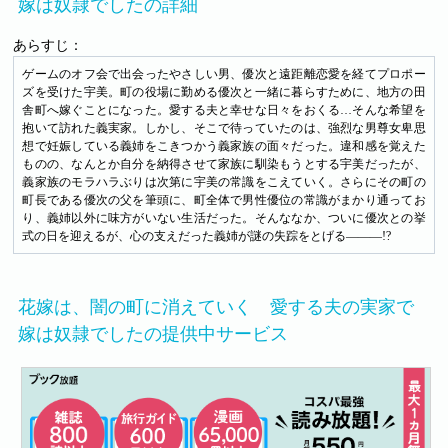
嫁は奴隷でしたの詳細
あらすじ：
ゲームのオフ会で出会ったやさしい男、優次と遠距離恋愛を経てプロポー
ズを受けた宇美。町の役場に勤める優次と一緒に暮らすために、地方の田
舎町へ嫁ぐことになった。愛する夫と幸せな日々をおくる…そんな希望を
抱いて訪れた義実家。しかし、そこで待っていたのは、強烈な男尊女卑思
想で妊娠している義姉をこきつかう義家族の面々だった。違和感を覚えた
ものの、なんとか自分を納得させて家族に馴染もうとする宇美だったが、
義家族のモラハラぶりは次第に宇美の常識をこえていく。さらにその町の
町長である優次の父を筆頭に、町全体で男性優位の常識がまかり通ってお
り、義姉以外に味方がいない生活だった。そんななか、ついに優次との挙
式の日を迎えるが、心の支えだった義姉が謎の失踪をとげる―――!?
花嫁は、闇の町に消えていく 愛する夫の実家で
嫁は奴隷でしたの提供中サービス