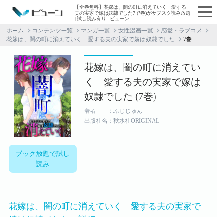
【全巻無料】花嫁は、闇の町に消えていく 愛する
夫の実家で嫁は奴隷でした7 (7巻)がサブスク読み放題
| 試し読み有り | ビューン
ホーム
コンテンツ一覧
マンガ一覧
女性漫画一覧
恋愛・ラブコメ
花嫁は、闇の町に消えていく 愛する夫の実家で嫁は奴隷でした
7巻
花嫁は、闇の町に消えてい
く 愛する夫の実家で嫁は
奴隷でした (7巻)
著者 ：ふじじゅん
出版社名：秋水社ORIGINAL
ブック放題で試し
読み
花嫁は、闇の町に消えていく 愛する夫の実家で