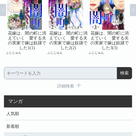
に消
花嫁は、闇の町に消
花嫁は、闇の町に消
花嫁は、闇の町に消
花
る夫
えていく 愛する夫
えていく 愛する夫
えていく 愛する夫
え
隷で
の実家で嫁は奴隷で
の実家で嫁は奴隷で
の実家で嫁は奴隷で
の
した1(1)
した2(2)
した3(3)
ふじじゅん
ふじじゅん
ふじじゅん
ふじ
詳細検索
マンガ
人気順
新着順