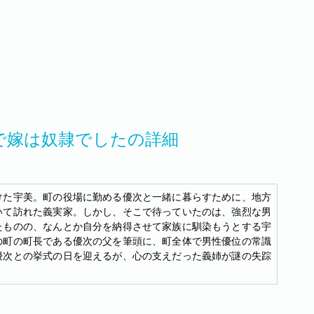
で嫁は奴隷でしたの詳細
けた宇美。町の役場に勤める優次と一緒に暮らすために、地方
いて訪れた義実家。しかし、そこで待っていたのは、強烈な男
たものの、なんとか自分を納得させて家族に馴染もうとする宇
の町の町長である優次の父を筆頭に、町全体で男性優位の常識
優次との挙式の日を迎えるが、心の支えだった義姉が謎の失踪