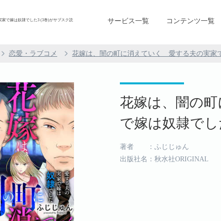
サービス一覧
コンテンツ一覧
で嫁は奴隷でした3 (3巻)がサブスク読
恋愛・ラブコメ
花嫁は、闇の町に消えていく 愛する夫の実家
花嫁は、闇の町
で嫁は奴隷でした 
著者 ：ふじじゅん
出版社名：秋水社ORIGINAL