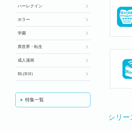
ハーレクイン
ホラー
学園
異世界・転生
成人漫画
BL(R18）
特集一覧
シリー