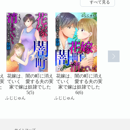
すべて見る
え
花嫁は、闇の町に消え
花嫁は、闇の町に消え
花嫁は、闇
実
ていく 愛する夫の実
ていく 愛する夫の実
ていく 愛
た
家で嫁は奴隷でした
家で嫁は奴隷でした
家で嫁は
5(5)
6(6)
7(7
ふじじゅん
ふじじゅん
ふじじゅん