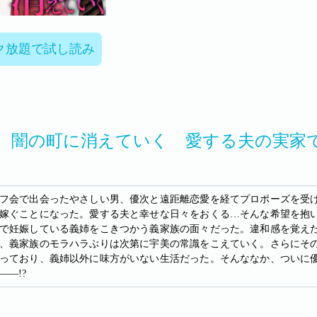
ク放題で試し読み
、闇の町に消えていく 愛する夫の実家
フ会で出会ったやさしい男、優次と遠距離恋愛を経てプロポーズを受
嫁ぐことになった。愛する夫と幸せな日々をおくる…そんな希望を抱
で妊娠している義姉をこきつかう義家族の面々だった。違和感を覚え
、義家族のモラハラぶりは次第に宇美の常識をこえていく。さらにそ
っており、義姉以外に味方がいない生活だった。そんななか、ついに
――!?