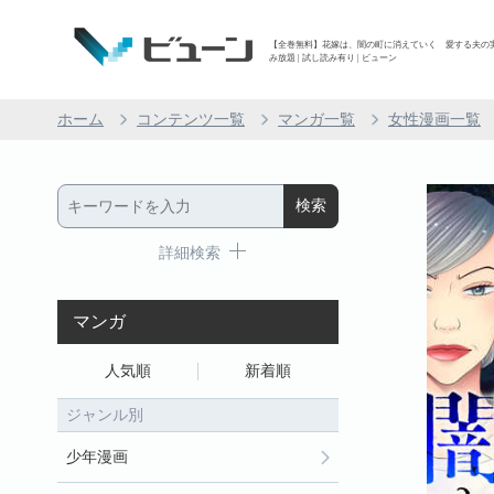
【全巻無料】花嫁は、闇の町に消えていく 愛する夫の実家
み放題 | 試し読み有り | ビューン
ホーム
コンテンツ一覧
マンガ一覧
女性漫画一覧
詳細検索
マンガ
人気順
新着順
ジャンル別
少年漫画