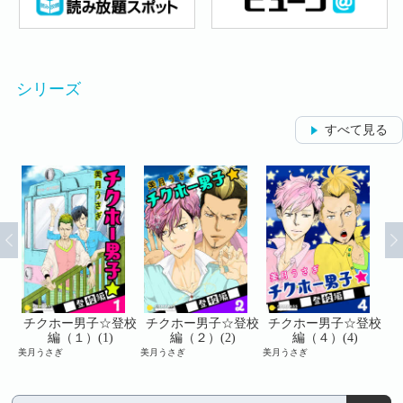
シリーズ
すべて見る
登校
チクホー男子☆登校
チクホー男子☆登校
チクホー男子☆登校
チ
編（１）(1)
編（２）(2)
編（４）(4)
美月うさぎ
美月うさぎ
美月うさぎ
美月