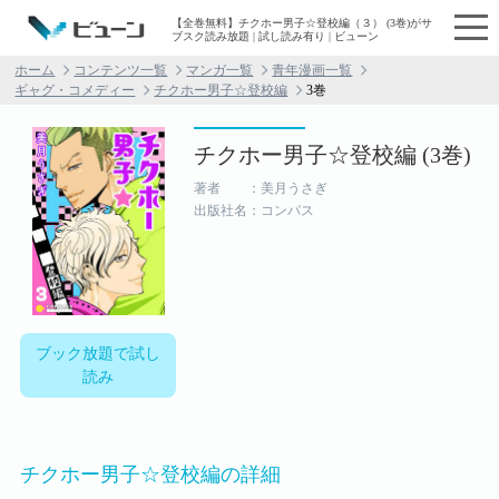
【全巻無料】チクホー男子☆登校編（３） (3巻)がサ
ブスク読み放題 | 試し読み有り | ビューン
ホーム
コンテンツ一覧
マンガ一覧
青年漫画一覧
ギャグ・コメディー
チクホー男子☆登校編
3巻
チクホー男子☆登校編 (3巻)
著者 ：美月うさぎ
出版社名：コンパス
ブック放題で試し
読み
チクホー男子☆登校編の詳細