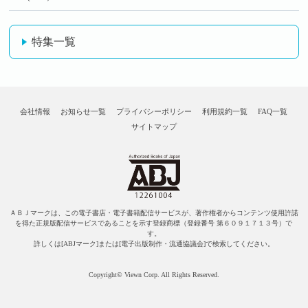
特集一覧
会社情報
お知らせ一覧
プライバシーポリシー
利用規約一覧
FAQ一覧
サイトマップ
ＡＢＪマークは、この電子書店・電子書籍配信サービスが、著作権者からコンテンツ使用許諾
を得た正規版配信サービスであることを示す登録商標（登録番号 第６０９１７１３号）で
す。
詳しくは[ABJマーク]または[電子出版制作・流通協議会]で検索してください。
Copyright© Viewn Corp. All Rights Reserved.