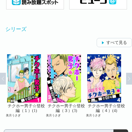
シリーズ
すべて見る
登校
チクホー男子☆登校
チクホー男子☆登校
チクホー男子☆登校
チ
編（１）(1)
編（３）(3)
編（４）(4)
美月うさぎ
美月うさぎ
美月うさぎ
美月