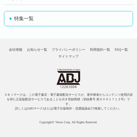
特集一覧
会社情報
お知らせ一覧
プライバシーポリシー
利用規約一覧
FAQ一覧
サイトマップ
ＡＢＪマークは、この電子書店・電子書籍配信サービスが、著作権者からコンテンツ使用許諾
を得た正規版配信サービスであることを示す登録商標（登録番号 第６０９１７１３号）で
す。
詳しくは[ABJマーク]または[電子出版制作・流通協議会]で検索してください。
Copyright© Viewn Corp. All Rights Reserved.