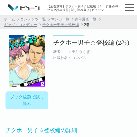
【全巻無料】チクホー男子☆登校編（２） (2巻)がサ
ブスク読み放題 | 試し読み有り | ビューン
ホーム
コンテンツ一覧
マンガ一覧
青年漫画一覧
ギャグ・コメディー
チクホー男子☆登校編
2巻
チクホー男子☆登校編 (2巻)
著者 ：美月うさぎ
出版社名：コンパス
ブック放題で試し
読み
チクホー男子☆登校編の詳細