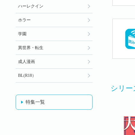
ハーレクイン
ホラー
学園
異世界・転生
成人漫画
BL(R18）
シリー
特集一覧