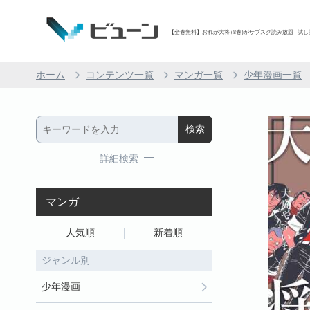
【全巻無料】おれが大将 (8巻)がサブスク読み放題 | 試し
ホーム
コンテンツ一覧
マンガ一覧
少年漫画一覧
詳細検索
マンガ
人気順
新着順
ジャンル別
少年漫画