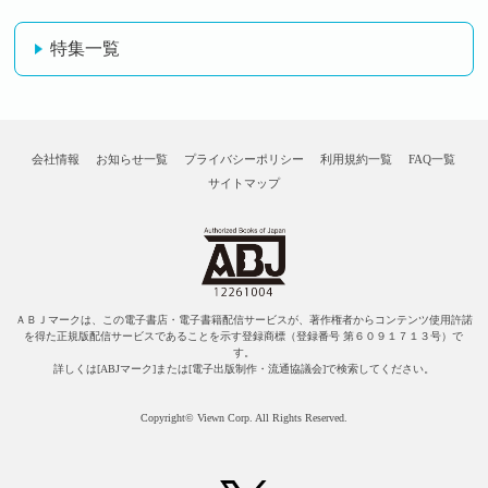
特集一覧
会社情報
お知らせ一覧
プライバシーポリシー
利用規約一覧
FAQ一覧
サイトマップ
ＡＢＪマークは、この電子書店・電子書籍配信サービスが、著作権者からコンテンツ使用許諾
を得た正規版配信サービスであることを示す登録商標（登録番号 第６０９１７１３号）で
す。
詳しくは[ABJマーク]または[電子出版制作・流通協議会]で検索してください。
Copyright© Viewn Corp. All Rights Reserved.