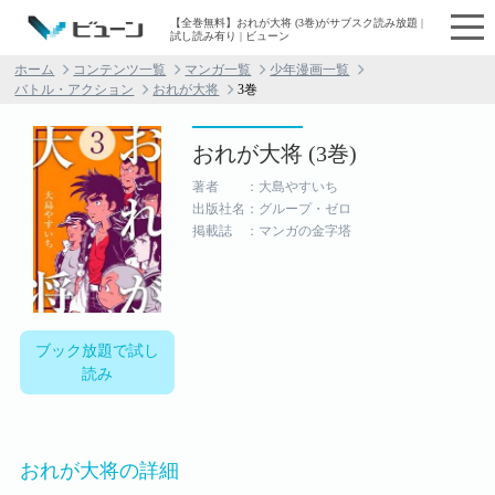
【全巻無料】おれが大将 (3巻)がサブスク読み放題 |
試し読み有り | ビューン
ホーム
コンテンツ一覧
マンガ一覧
少年漫画一覧
バトル・アクション
おれが大将
3巻
おれが大将 (3巻)
著者 ：大島やすいち
出版社名：グループ・ゼロ
掲載誌 ：マンガの金字塔
ブック放題で試し
読み
おれが大将の詳細