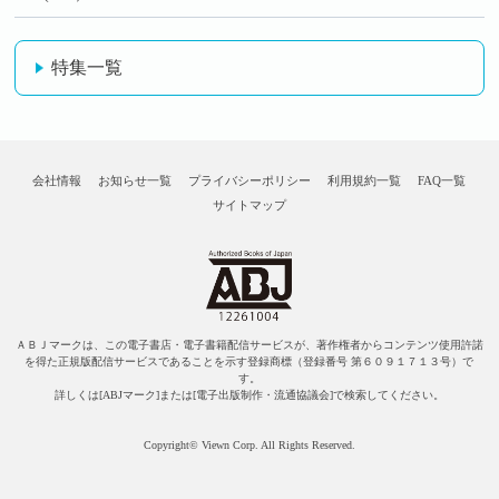
特集一覧
会社情報
お知らせ一覧
プライバシーポリシー
利用規約一覧
FAQ一覧
サイトマップ
ＡＢＪマークは、この電子書店・電子書籍配信サービスが、著作権者からコンテンツ使用許諾
を得た正規版配信サービスであることを示す登録商標（登録番号 第６０９１７１３号）で
す。
詳しくは[ABJマーク]または[電子出版制作・流通協議会]で検索してください。
Copyright© Viewn Corp. All Rights Reserved.