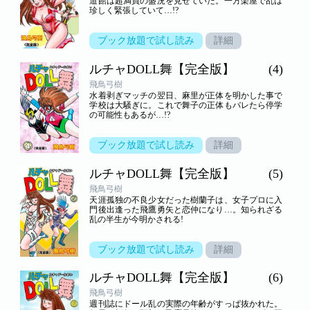
道館は超満員の盛況を見せていた。一方楽屋で乱は
珍しく緊張していて…!?
ブック放題で試し読み
詳細
ルチャDOLL舞【完全版】
(4)
飛鳥弓樹
水着剥ぎマッチの翌日、麻里が正体を明かした事で
学校は大騒ぎに。これで舞子の正体もバレたら停学
の可能性もあるが…!?
ブック放題で試し読み
詳細
ルチャDOLL舞【完全版】
(5)
飛鳥弓樹
天涯孤独の不良少女だった樹蘭子は、女子プロに入
門後出逢った飛鷹勇矢と恋仲になり…。知られざる
乱の半生が今明かされる!
ブック放題で試し読み
詳細
ルチャDOLL舞【完全版】
(6)
飛鳥弓樹
週刊誌にドール乱の実際の年齢がすっぱ抜かれた。