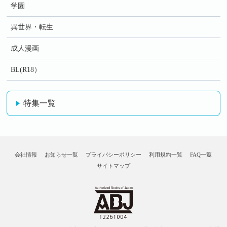
学園
異世界・転生
成人漫画
BL(R18）
特集一覧
会社情報
お知らせ一覧
プライバシーポリシー
利用規約一覧
FAQ一覧
サイトマップ