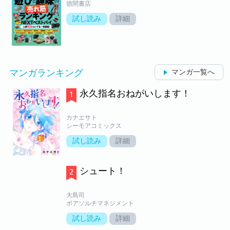
徳間書店
試し読み
詳細
マンガランキング
マンガ一覧へ
永久指名おねがいします！
カナエサト
シーモアコミックス
試し読み
詳細
シュート！
大島司
ボアソルチマネジメント
試し読み
詳細