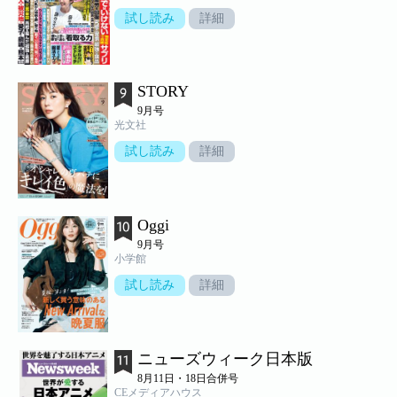
試し読み
詳細
STORY
9月号
光文社
試し読み
詳細
Oggi
9月号
小学館
試し読み
詳細
ニューズウィーク日本版
8月11日・18日合併号
CEメディアハウス