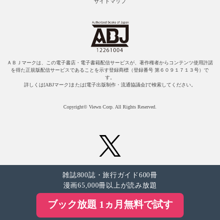
サイトマップ
ＡＢＪマークは、この電子書店・電子書籍配信サービスが、著作権者からコンテンツ使用許諾
を得た正規版配信サービスであることを示す登録商標（登録番号 第６０９１７１３号）で
す。
詳しくは[ABJマーク]または[電子出版制作・流通協議会]で検索してください。
Copyright© Viewn Corp. All Rights Reserved.
雑誌800誌・旅行ガイド600冊
漫画65,000冊以上が読み放題
ブック放題 1ヵ月無料で試す