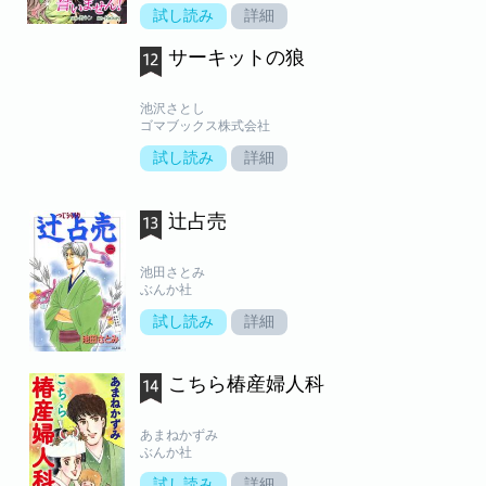
試し読み
詳細
サーキットの狼
池沢さとし
ゴマブックス株式会社
試し読み
詳細
辻占売
池田さとみ
ぶんか社
試し読み
詳細
こちら椿産婦人科
あまねかずみ
ぶんか社
試し読み
詳細