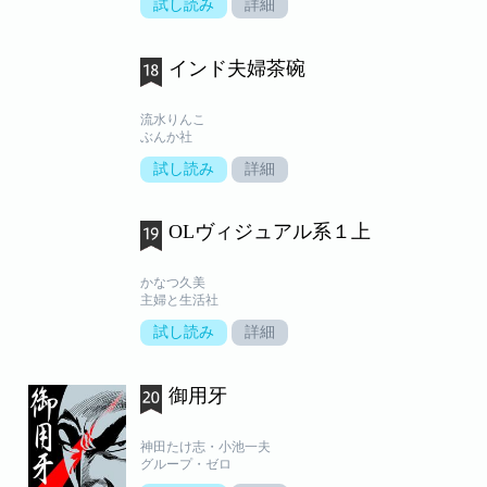
試し読み
詳細
インド夫婦茶碗
流水りんこ
ぶんか社
試し読み
詳細
OLヴィジュアル系１上
かなつ久美
主婦と生活社
試し読み
詳細
御用牙
神田たけ志・小池一夫
グループ・ゼロ