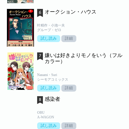
オークション・ハウス
叶精作・小池一夫
グループ・ゼロ
試し読み
詳細
嫌いは好きよりモノをいう（フル
カラー）
Nanami・Suri
シーモアコミックス
試し読み
詳細
感染者
OBU
A-WAGON
試し読み
詳細