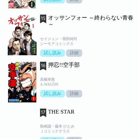
オッサンフォー ～終わらない青春
～
セイジュン・堀田純司
シーモアコミックス
試し読み
詳細
押忍!!空手部
高橋幸慈
A-WAGON
試し読み
詳細
THE STAR
島崎譲・藤本 ひとみ
Ｊコミックテラス