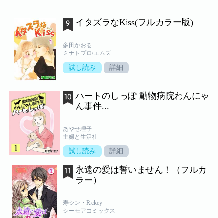
イタズラなKiss(フルカラー版)
多田かおる
ミナトプロ/エムズ
試し読み
詳細
ハートのしっぽ 動物病院わんにゃ
ん事件...
あやせ理子
主婦と生活社
試し読み
詳細
永遠の愛は誓いません！（フルカ
ラー）
寿シン・Rickey
シーモアコミックス