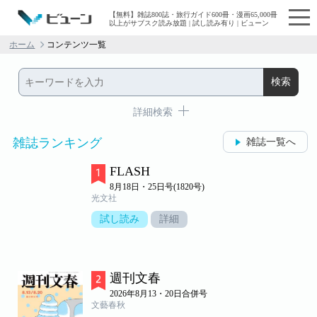
【無料】雑誌800誌・旅行ガイド600冊・漫画65,000冊
以上がサブスク読み放題 | 試し読み有り | ビューン
ホーム
コンテンツ一覧
詳細検索
雑誌ランキング
雑誌一覧へ
FLASH
8月18日・25日号(1820号)
光文社
試し読み
詳細
週刊文春
2026年8月13・20日合併号
文藝春秋