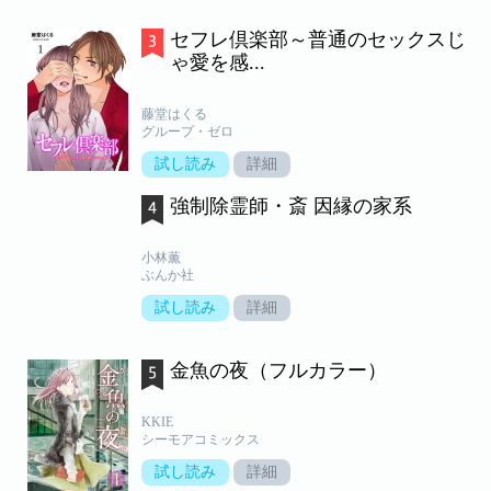
セフレ倶楽部～普通のセックスじ
ゃ愛を感...
藤堂はくる
グループ・ゼロ
試し読み
詳細
強制除霊師・斎 因縁の家系
小林薫
ぶんか社
試し読み
詳細
金魚の夜（フルカラー）
KKIE
シーモアコミックス
試し読み
詳細