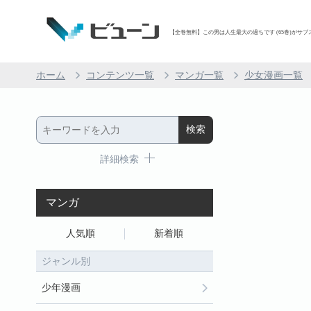
【全巻無料】この男は人生最大の過ちです (65巻)がサブスク
ホーム
コンテンツ一覧
マンガ一覧
少女漫画一覧
詳細検索
マンガ
人気順
新着順
ジャンル別
少年漫画