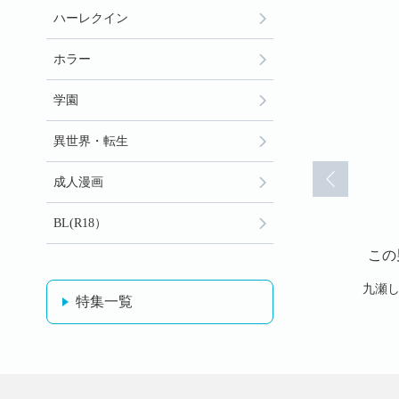
ハーレクイン
ホラー
学園
異世界・転生
成人漫画
BL(R18）
生最大の過
この男は人生最大の過
この男は人生最大の過
この
72)
ちです(73)
ちです(74)
九瀬しき
九瀬しき
九瀬
特集一覧