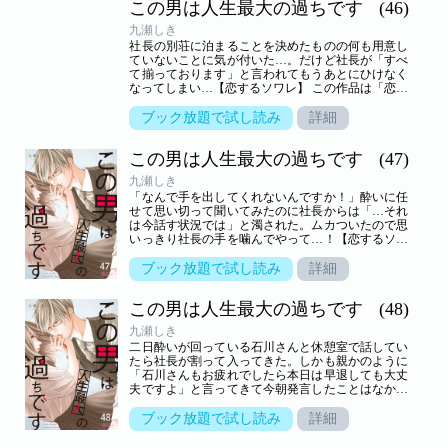
この男は人生最大の過ちです
(46)
九瀬しき
社長の別荘に泊まることを決めたものの何も用意し
ていないことに気が付いた…。だけど社長が「すべ
て揃っております」と言われてもうあとにひけなく
なってしまい…【恋するソワレ】 この作品は「恋す
るソワレ」2021年Vol．12に収録されています。
ブック放題で試し読み
詳細
この男は人生最大の過ちです
(47)
九瀬しき
「なんで手を出してくれないんですか！」酔いに任
せて思い切って聞いてみたのに社長からは「…それ
は今話す状況では」と濁された。ムカついたので思
いっきり社長の手を噛んでやって…！【恋するソワ
レ】 この作品は「恋するソワレ」2022年Vol．1に収
録されています。
ブック放題で試し読み
詳細
この男は人生最大の過ちです
(48)
九瀬しき
二日酔いが回っている石川さんと休憩室で話してい
たら社長が割って入ってきた。しかも親かのように
「石川さんもお疲れでしたら本日は早退しても大丈
夫ですよ」と言ってきて今朝発言したことはなかっ
たかのようにふるまって…！【恋するソワレ】 この
作品は「恋するソワレ」2022年Vol．2に収録されて
ブック放題で試し読み
詳細
います。