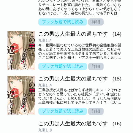
バレンタインも差し迫った2月。石川さんから手作
りチョコレート教室に誘われた。…義理くらいなら
あの男にあげてやっても（上から）いい気がしなく
もないけど。一応、会社の長だし。でも手作りはさ
すがになー…と思っていたら「社長にあげれば？」
と言われた。でも最終的には社長って…気持ち悪い
ブック放題で試し読み
詳細
し…無理でしょ。そう思っていたら案の定、チョコ
レート教室にまで付いてきてるし。【恋するソワ
この男は人生最大の過ちです
(14)
レ】 この作品は「恋するソワレ」2018年Vol．9に収
録されています。
九瀬しき
今、世間を賑わせているのは世界初の全能細胞を開
発した若くて美人な三島冴教授の話題だ。なぜかそ
の人が論文を発表するホテルまで来ている。社長が
ここに来ていると知り、ピアスを一刻も早く返して
もらうためにやってきた。けど早まったな。私みた
いな一般人が来るところじゃなかったかも…と思っ
ブック放題で試し読み
詳細
ていたら、社長の知り合いの輩に遭遇して！？【恋
するソワレ】 この作品は「恋するソワレ」2018年
この男は人生最大の過ちです
(15)
Vol．10に収録されています。
九瀬しき
三島教授が人目もはばからず社長にキス！？それは
どうなの？と思っていたら社長が「冴 いい加減にし
て頂けませんか」と怒り出した。そうしたら何故か
三島教授が私に対してキスをしてきた！？「はいっ
ちゃんと返したから怒んないでね～♪というナゾ行
動…。疲れ果てていると社長から「ご安心ください
ブック放題で試し読み
詳細
僕は佐藤さんだけのものですからね！」さらに疲労
がたまるんですけど。【恋するソワレ】 この作品は
この男は人生最大の過ちです
(16)
「恋するソワレ」2018年Vol．12に収録されていま
す。
九瀬しき