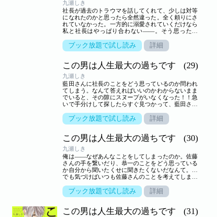
九瀬しき
社長が過去のトラウマを話してくれて、少しは対等
になれたのかと思ったら全然違った。全く頼りにさ
れていなかった。一方的に溺愛されていくだけなら
私と社長はやっぱり合わない――。そう思った矢
先、藍田先生からデート（！？）に誘われて…！
【恋するソワレ】 この作品は「恋するソワレ」2020
ブック放題で試し読み
詳細
年Vol．2に収録されています。
この男は人生最大の過ちです
(29)
九瀬しき
藍田さんに社長のことをどう思っているのか問われ
てしまう。なんて答えればいいのかわからないまま
でいると、その隙にスヌープがいなくなった！！急
いで手分けして探したらすぐ見つかって、藍田さん
に安心させようと戻ったらなぜか抱き上げられ
て…！？【恋するソワレ】 この作品は「恋するソワ
ブック放題で試し読み
詳細
レ」2020年Vol．3に収録されています。
この男は人生最大の過ちです
(30)
九瀬しき
俺は――なぜあんなことをしてしまったのか。佐藤
さんの手を繋いだり、恭一のことをどう思っている
か自分から聞いたくせに聞きたくないだなんて。…
でも気づけばいつも佐藤さんのことを考えてしまっ
ている。ただ恭一に釘を刺された手前、どうするべ
きなのか……。【恋するソワレ】 この作品は「恋す
ブック放題で試し読み
詳細
るソワレ」2020年Vol．4に収録されています。
この男は人生最大の過ちです
(31)