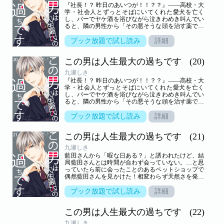
『社長！？ 昨日のあいつが！！？？』――高校・大
学・社会人とずっとそばにいてくれた愛犬を亡く
し、バーでヤケ酒を浴びながら泣きわめき叫んでい
ると、隣の男性から「その悪そうな頭を治す薬でも
飲んで死ぬまで大人しくしてください」と盛大なイ
ヤミの応酬！！なんで知らない奴からここまで言わ
ブック放題で試し読み
詳細
れないといけないの！？仕返しに奴の足をひっかけ
転ばせ「あ ごめーん わざとでーす」と言ってやっ
この男は人生最大の過ちです
(20)
た！！！（だがやりすぎた…）そうしたら翌日、そ
の男が社長として現れ、しかも私を探しているだ…
九瀬しき
と…！！？？【恋するソワレ】 この作品は「恋する
『社長！？ 昨日のあいつが！！？？』――高校・大
ソワレ」2019年Vol．5に収録されています。
学・社会人とずっとそばにいてくれた愛犬を亡く
し、バーでヤケ酒を浴びながら泣きわめき叫んでい
ると、隣の男性から「その悪そうな頭を治す薬でも
飲んで死ぬまで大人しくしてください」と盛大なイ
ヤミの応酬！！なんで知らない奴からここまで言わ
ブック放題で試し読み
詳細
れないといけないの！？仕返しに奴の足をひっかけ
転ばせ「あ ごめーん わざとでーす」と言ってやっ
この男は人生最大の過ちです
(21)
た！！！（だがやりすぎた…）そうしたら翌日、そ
の男が社長として現れ、しかも私を探しているだ…
九瀬しき
と…！！？？【恋するソワレ】 この作品は「恋する
藍田さんから「暇な日ある？」と誘われたけど、結
ソワレ」2019年Vol．6に収録されています。
局藍田さんとは時間が合わず会っていない。…と思
っていたら前に会ったことのあるペットショップで
偶然藍田さんを見かけた！相変わらず天然さを発揮
する藍田さんに、ここ最近の疲れが癒されて…！
【恋するソワレ】 この作品は「恋するソワレ」2019
ブック放題で試し読み
詳細
年Vol．7に収録されています。
この男は人生最大の過ちです
(22)
九瀬しき