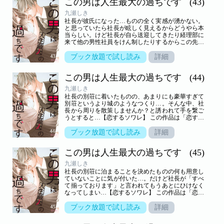
この男は人生最大の過ちです
(43)
九瀬しき
社長が彼氏になった…ものの全く実感が湧かない。
と思っていたら社長が眩しく見えるからどうやら本
当らしい。けど社長が自ら送迎してきたり経理部に
来て他の男性社員をけん制したりするからこの先大
丈夫だろうか？【恋するソワレ】 この作品は「恋す
るソワレ」2021年Vol．9に収録されています。
ブック放題で試し読み
詳細
この男は人生最大の過ちです
(44)
九瀬しき
社長の別荘に着いたものの、あまりにも豪華すぎて
別荘というより城のようなつくり…。そんな中、社
長から周りを散策しませんか？と誘われて手を繋ご
うとすると…【恋するソワレ】 この作品は「恋する
ソワレ」2021年Vol．10に収録されています。
ブック放題で試し読み
詳細
この男は人生最大の過ちです
(45)
九瀬しき
社長の別荘に泊まることを決めたものの何も用意し
ていないことに気が付いた…。だけど社長が「すべ
て揃っております」と言われてもうあとにひけなく
なってしまい…【恋するソワレ】 この作品は「恋す
るソワレ」2021年Vol．11に収録されています。
ブック放題で試し読み
詳細