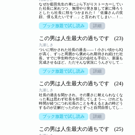
なぜか藍田先生の車にぶら下がりストーカーしてい
た社長に呆れつつ、無理やり突き放して家に帰ろう
としたら社長に頬をつかまれた！「佐藤さんの笑
顔、僕も見たいです…」と言われてしまい…！？
【恋するソワレ】 この作品は「恋するソワレ」2019
年Vol．8に収録されています。
ブック放題で試し読み
詳細
この男は人生最大の過ちです
(23)
九瀬しき
ついに明かされた社長の過去――！小さい頃からIQ
が高く、ずっと周囲から褒められ期待され続けた社
長。すでに学生時代から父の会社も手伝い、新薬も
完成させるほど。ただそんな状況にうんざりしてい
た社長は新薬に少し細工をして―！？【恋するソワ
レ】 この作品は「恋するソワレ」2019年Vol．9に収
ブック放題で試し読み
詳細
録されています。
この男は人生最大の過ちです
(24)
九瀬しき
社長の過去を聞かされ、その重さに耐えられなくな
った私は思わず社長を拒否してしまう―。けれども
時間が経つにつれ社長のことを考えるとあの時どう
するのが正解だったのかとずっと自問自答してしま
い…？【恋するソワレ】 この作品は「恋するソワ
レ」2019年Vol．10に収録されています。
ブック放題で試し読み
詳細
この男は人生最大の過ちです
(25)