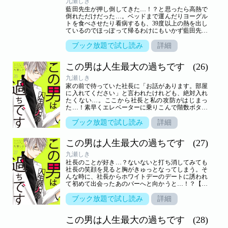
九瀬しき
藍田先生が押し倒してきた…！？と思ったら高熱で
倒れただけだった…。ベッドまで運んだりヨーグル
トを食べさせたり看病するも、39度以上の熱を出し
ているのでほっぽって帰るわけにもいかず藍田先生
の家に泊まってしまい…！？【恋するソワレ】 この
作品は「恋するソワレ」2019年Vol．11に収録され
ブック放題で試し読み
詳細
ています。
この男は人生最大の過ちです
(26)
九瀬しき
家の前で待っていた社長に「お話があります。部屋
に入れてください」と言われたけれども、絶対入れ
たくない…。ここから社長と私の攻防がはじまっ
た…！素早くエレベーターに乗りこんで階数ボタン
を連打するも、社長が追ってきて！？【恋するソワ
レ】 この作品は「恋するソワレ」2019年Vol．12に
ブック放題で試し読み
詳細
収録されています。
この男は人生最大の過ちです
(27)
九瀬しき
社長のことが好き…？ないないと打ち消してみても
社長の笑顔を見ると胸がきゅっとなってしまう。そ
んな時に、社長からホワイトデーのデートに誘われ
て初めて出会ったあのバーへと向かうと…！？【恋
するソワレ】 この作品は「恋するソワレ」2020年
Vol．1に収録されています。
ブック放題で試し読み
詳細
この男は人生最大の過ちです
(28)