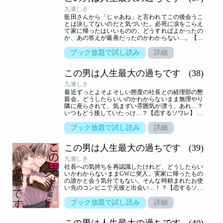
九瀬しき
藍田さんから「じゃあね」と言われてこの後会うこ
とは決してないのだと気づいた。必死に涙をこらえ
て家に帰ったはいいものの、どうすればよかったの
か、あの答えが最善だったのかわからない…。【恋
するソワレ】 この作品は「恋するソワレ」2021年
Vol．1に収録されています。
ブック放題で試し読み
詳細
この男は人生最大の過ちです
(38)
九瀬しき
最近ずっとよそよそしい態度の社長との経理部の懇
親会。どうしたらいいのかわからないまま無理やり
隣に座らされて、気まずい雰囲気が漂う。あれ…？
いつもどう接していたっけ…？【恋するソワレ】 こ
の作品は「恋するソワレ」2021年Vol．2に収録され
ています。
ブック放題で試し読み
詳細
この男は人生最大の過ちです
(39)
九瀬しき
社長への気持ちを再認識したけれど、どうしたらい
いかわからないままGWに突入。実家に帰ったもの
の誰かと会う気分でもない。そんな時頼まれたお使
い先のコンビニで元彼と出会い…！？【恋するソワ
レ】 この作品は「恋するソワレ」2021年Vol．3に収
録されています。
ブック放題で試し読み
詳細
この男は人生最大の過ちです
(40)