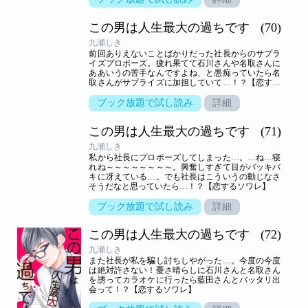
この男は人生最大の過ちです
(70)
九瀬しき
前回ありえないことばかりだった社長からのサプラ
イズプロポーズ。疲れ果てて石川さんや名取さんに
ああいうの苦手なんですよね、と愚痴っていたら名
取さんがサプライズに加担していて…！？【恋する
ソワレ】
ブック放題で試し読み
詳細
この男は人生最大の過ちです
(71)
九瀬しき
私から社長にプロポーズしてしまった…。…ね…寝
れね～～～～～～～～。興奮しすぎて目がバッキバ
キに冴えている…。でも社長はこういうの動じなさ
そうだなと思っていたら…！？【恋するソワレ】
ブック放題で試し読み
詳細
この男は人生最大の過ちです
(72)
九瀬しき
また社長が私を騙し討ちしやがった…。今度の今度
は絶対許さない！憂さ晴らしに石川さんと名取さん
を誘ってカラオケに行ったら藍田さんとバッタリ出
会って！？【恋するソワレ】