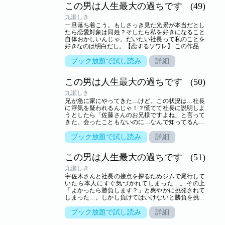
この男は人生最大の過ちです
(49)
九瀬しき
一旦落ち着こう。もしさっき見た光景が本当だとし
たら恋愛対象は同姓？そしたら私を好きになること
自体おかしいんじゃ。だいたい社長って私のことを
好きなのは明白だし。【恋するソワレ】 この作品は
「恋するソワレ」2022年Vol．3に収録されています
ブック放題で試し読み
詳細
この男は人生最大の過ちです
(50)
九瀬しき
兄が急に家にやってきた…けど。この状況は…社長
に浮気を疑われるんじゃ！？慌てて社長に説明しよ
うとしたら「佐藤さんのお兄様ですよね」と言って
きた。会ったこともないのに…なんで知ってるんだ
気持ちの悪い…【恋するソワレ】
ブック放題で試し読み
詳細
この男は人生最大の過ちです
(51)
九瀬しき
宇佐木さんと社長の接点を探るためジムで尾行して
いたら本人にすぐ気づかれてしまった…。その上
「よかったら勝負します？」と爽やかに挑発されて
しまった…。しかし負けてはいけないと勝負を挑ん
だら…！？【恋するソワレ】
ブック放題で試し読み
詳細