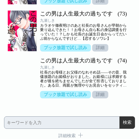
ブック放題で試し読み
詳細
この男は人生最大の過ちです
(73)
九瀬しき
カラオケ徹夜明けのあと社長のお母さんが早朝から
乗り込んできた！！お母さん自ら私の身辺調査を行
っていた！？しかも社長のお誕生日会からってだい
ぶ前からなんですけど…【恋するソワレ】
ブック放題で試し読み
詳細
この男は人生最大の過ちです
(74)
九瀬しき
社長のお母様とお父様のなれそめ話――その昔、我
儘放題のお姫様がおりました。お姫様には求婚する
者が後を絶ちませんでしたが全て拒否しておりまし
た。ある日、両親が無理やりお見合いをセッティン
グしたらめちゃくちゃ好みのタイプの男性が来
て…！？【恋するソワレ】
ブック放題で試し読み
詳細
詳細検索