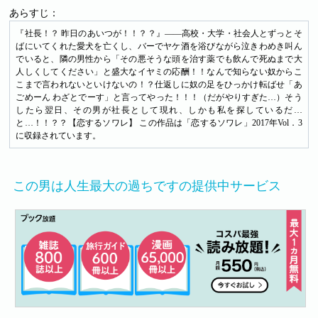
あらすじ：
『社長！？ 昨日のあいつが！！？？』――高校・大学・社会人とずっとそ
ばにいてくれた愛犬を亡くし、バーでヤケ酒を浴びながら泣きわめき叫ん
でいると、隣の男性から「その悪そうな頭を治す薬でも飲んで死ぬまで大
人しくしてください」と盛大なイヤミの応酬！！なんで知らない奴からこ
こまで言われないといけないの！？仕返しに奴の足をひっかけ転ばせ「あ
ごめーん わざとでーす」と言ってやった！！！（だがやりすぎた…）そう
したら翌日、その男が社長として現れ、しかも私を探しているだ…
と…！！？？【恋するソワレ】 この作品は「恋するソワレ」2017年Vol．3
に収録されています。
この男は人生最大の過ちですの提供中サービス