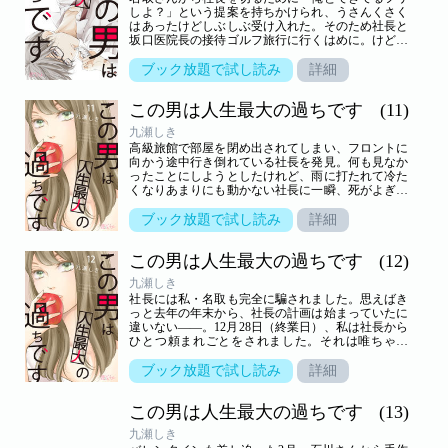
しよ？」という提案を持ちかけられ、うさんくさく
はあったけどしぶしぶ受け入れた。そのため社長と
坂口医院長の接待ゴルフ旅行に行くはめに。けど恋
人のフリってどうするのかと思ったら「佐藤は私の
恋人なんです」と社長の前でガサツにぶっ込んでき
ブック放題で試し読み
詳細
た！！いくらなんでも雑すぎてすぐバレそうなんで
すけど！？【恋するソワレ】 この作品は「恋するソ
この男は人生最大の過ちです
(11)
ワレ」2018年Vol．6に収録されています。
九瀬しき
高級旅館で部屋を閉め出されてしまい、フロントに
向かう途中行き倒れている社長を発見。何も見なか
ったことにしようとしたけれど、雨に打たれて冷た
くなりあまりにも動かない社長に一瞬、死がよぎり
話しかけてしまった。「…僕はここで寝……」と言
って寝てしまったので、仕方なく社長の部屋まで送
ブック放題で試し読み
詳細
ることに。けど社長が部屋に着くなり私の腕をとり
引き込んできて…！？【恋するソワレ】 この作品は
この男は人生最大の過ちです
(12)
「恋するソワレ」2018年Vol．7に収録されていま
す。
九瀬しき
社長には私・名取も完全に騙されました。思えばき
っと去年の年末から、社長の計画は始まっていたに
違いない――。12月28日（終業日）、私は社長から
ひとつ頼まれごとをされました。それは唯ちゃん
に、社長と付き合うか完全に切るか聞いてきて欲し
いとのこと。ただし切る方を選んでも唯ちゃんの気
ブック放題で試し読み
詳細
持ちを尊重して切る方に徹底してください、とまで
言われました。けど普通に考えたらそちらの選択は
この男は人生最大の過ちです
(13)
ないかと思いますが…。【恋するソワレ】 この作品
は「恋するソワレ」2018年Vol．8に収録されていま
九瀬しき
す。