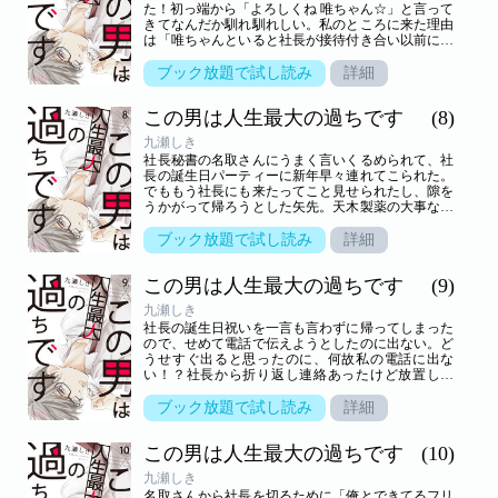
た！初っ端から「よろしくね 唯ちゃん☆」と言って
きてなんだか馴れ馴れしい。私のところに来た理由
は「唯ちゃんといると社長が接待付き合い以前にも
増して悪くなっているんだよね。だから社長とちゃ
んとくっついて接待と研究にもっと集中するよう焚
ブック放題で試し読み
詳細
きつけるか、もしくはもう一切関わらないでほしい
んだけど」と突きつけてきて…！？【恋するソワ
この男は人生最大の過ちです
(8)
レ】 この作品は「恋するソワレ」2018年Vol．1に収
録されています。
九瀬しき
社長秘書の名取さんにうまく言いくるめられて、社
長の誕生日パーティーに新年早々連れてこられた。
でももう社長にも来たってこと見せられたし、隙を
うかがって帰ろうとした矢先。天木製薬の大事な取
引先の坂口医院長につかまってしまった！しかもセ
クハラ行為までしてきて本当に気持ち悪っと思って
ブック放題で試し読み
詳細
いたら、社長が坂口医院長にワインをぶっかけてき
て…！？【恋するソワレ】 この作品は「恋するソワ
この男は人生最大の過ちです
(9)
レ」2018年Vol．3に収録されています。
九瀬しき
社長の誕生日祝いを一言も言わずに帰ってしまった
ので、せめて電話で伝えようとしたのに出ない。ど
うせすぐ出ると思ったのに、何故私の電話に出な
い！？社長から折り返し連絡あったけど放置した
れ…と思ったら10分以上ずーっとかけてきやがっ
た。コレ出ないと一生鳴り続けるやつ…と思い直し
ブック放題で試し読み
詳細
仕方なく出たら、家のすぐ目の前に社長がいて！
【恋するソワレ】 この作品は「恋するソワレ」2018
この男は人生最大の過ちです
(10)
年Vol．4に収録されています。
九瀬しき
名取さんから社長を切るために「俺とできてるフリ