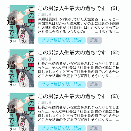
この男は人生最大の過ちです
(61)
九瀬しき
沖縄社員旅行を満喫していた天城製薬一行。そこへ
突如立ちはだかった潜水艦。その上には皆の予想通
り天城社長の姿が！社員旅行は行かないと言ってい
た社長は合流するつもりなのか――…【恋するソワ
レ】
ブック放題で試し読み
詳細
この男は人生最大の過ちです
(62)
九瀬しき
社長から婚約者がいる宣言をされぐったりしてしま
った…。そんな中社長は「社員全員 僕の客船にご招
待しましょう」と言って社員全員の前でお付き合い
どころか結婚の予定までも宣言しそうになり…！？
【恋するソワレ】
ブック放題で試し読み
詳細
この男は人生最大の過ちです
(63)
九瀬しき
社長から婚約者がいる宣言をされぐったりしてしま
った…。そんな中社長は「社員全員 僕の客船にご招
待しましょう」と言って社員全員の前でお付き合い
どころか結婚の予定までも宣言しそうになり…！？
【恋するソワレ】
ブック放題で試し読み
詳細