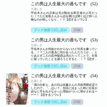
この男は人生最大の過ちです
(52)
九瀬しき
宇佐木さんの正体は兄が勤める厚労省の上司だっ
た！？ただ名取さんから話を聞けば聞くほど同一人
物なのか怪しくなり…！？【恋するソワレ】
ブック放題で試し読み
詳細
この男は人生最大の過ちです
(53)
九瀬しき
宇佐木さんが何故かわからないけど社長を嫌ってい
る…！？二人の過去に何かあったんだろうか…。と
りあえず二人の恋仲疑惑は消えたってことで。社長
に疑っていたことを謝ろうとすると…！？【恋する
ソワレ】
ブック放題で試し読み
詳細
この男は人生最大の過ちです
(54)
九瀬しき
「僕の分析上、あの日は佐藤さんの月経周期近辺で
したので」「…はい？」別荘に泊まった時に社長が
頑なに手を出さなかった理由がついに明かされるー
ーー！【恋するソワレ】
ブック放題で試し読み
詳細