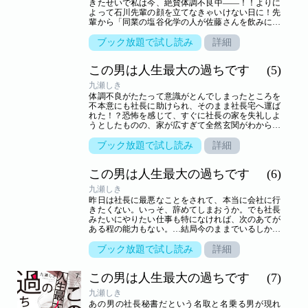
きたせいで私は今、絶賛体調不良中――！！よりに
よって石川先輩の顔を立てなきゃいけない日に！先
輩から「同業の塩谷化学の人が佐藤さんを飲みに連
れてきてってしつこくて」と頼まれたからだ。でも
私は塩谷化学の人と全く面識がなく、なんだかうさ
ブック放題で試し読み
詳細
んくさい飲み会になりそうな予感――…。【恋する
ソワレ】 この作品は「恋するソワレ」2017年Vol．7
この男は人生最大の過ちです
(5)
に収録されています。
九瀬しき
体調不良がたたって意識がとんでしまったところを
不本意にも社長に助けられ、そのまま社長宅へ運ば
れた！？恐怖を感じて、すぐに社長の家を失礼しよ
うとしたものの、家が広すぎて全然玄関がわからな
い。なんだこの勝ち組全開ハウスは。かえって体調
が悪化した私は、結局ベッドに戻されてしまっ
ブック放題で試し読み
詳細
た…。社長に何かされそうで怖いんですけど。【恋
するソワレ】 この作品は「恋するソワレ」2017年
この男は人生最大の過ちです
(6)
Vol．9に収録されています。
九瀬しき
昨日は社長に最悪なことをされて、本当に会社に行
きたくない。いっそ、辞めてしまおうか。でも社長
みたいにやりたい仕事も特になければ、次のあてが
ある程の能力もない。…結局今のままでいるしか、
ないもんなー…。とはいえもう今日は年末最終日だ
し、あの男に来年まで会うこともないだろう…と思
ブック放題で試し読み
詳細
っていたら社長室の大掃除を割り当てられて！？
【恋するソワレ】 この作品は「恋するソワレ」2017
この男は人生最大の過ちです
(7)
年Vol．11に収録されています。
九瀬しき
あの男の社長秘書だという名取と名乗る男が現れ