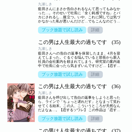
九瀬しき
藍田さんにまさか告白されるなんて思ってもみなか
った…。そのせいで社長に「全く鈍感ですね」とバ
カにされるし…腹立つ。いや、これに関しては気づ
かなかった私が悪いんだけど…でもこんなのどうし
たらいい…！？【恋するソワレ】 この作品は「恋す
るソワレ」2020年Vol．9に収録されています。
ブック放題で試し読み
詳細
この男は人生最大の過ちです
(35)
九瀬しき
藍田さんへの告白の返事を保留したまま、4月を迎
えてしまった。ぐるぐる悩んでいると部長から新入
社員の会社案内を頼まれてしまう。研究室の案内途
中で社長に会ったら気まずいんですけど…【恋する
ソワレ】 この作品は「恋するソワレ」2020年Vol．
10に収録されています。
ブック放題で試し読み
詳細
この男は人生最大の過ちです
(36)
九瀬しき
藍田さんを呼び出して告白の返事をしようと思った
ら、ラインで「ちょっと遅れだす」となまって笑わ
せてくる始末。この人、こういうところが天然なん
だよなぁ…。【恋するソワレ】 この作品は「恋する
ソワレ」2020年Vol．12に収録されています。
ブック放題で試し読み
詳細
この男は人生最大の過ちです
(37)