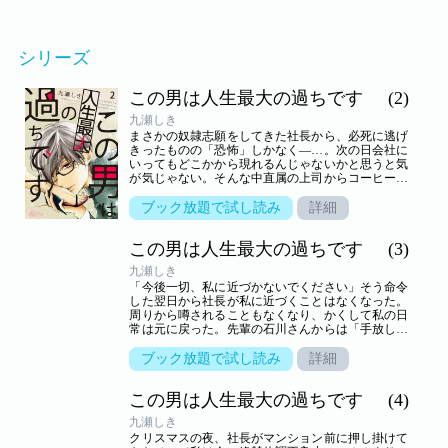
シリーズ
この男は人生最大の過ちです
(2)
九瀬しき
まさかの奴隷志願をしてきた社長から、必死に逃げ
きったものの「恐怖」しかなく―…。次の日会社に
いってもどこかから現れるんじゃないかと思うと気
が気じゃない。そんな中直属の上司からコーヒーを
頼まれて淹れようとすると、社長が現れた！「何故
あなたのコーヒーを佐藤さんが淹れなければならな
ブック放題で試し読み
詳細
いのです？」と上司に詰め寄りまくる！！こんな位
の高い奴隷はいりませんから！【恋するソワレ】 こ
この男は人生最大の過ちです
(3)
の作品は「恋するソワレ」2017年Vol．3に収録され
ています。
九瀬しき
「今後一切、私に近づかないでください」そう命令
した翌日から社長が私に近づくことはなくなった。
周りから噂されることもなくなり、かくして私の日
常は元に戻った。先輩の石川さんからは「手放しち
ゃ駄目なクラスでしょ」と言われたけど、元々付き
合ってないし、そうじゃなくても持ってるスペック
ブック放題で試し読み
詳細
をチャラにする歪みがありますから！！――そうし
て私をは一人でクリスマス（つか誕生日）を迎え
この男は人生最大の過ちです
(4)
た…。【恋するソワレ】 この作品は「恋するソワ
レ」2017年Vol．5に収録されています。
九瀬しき
クリスマスの夜、社長がマンション前に押し掛けて