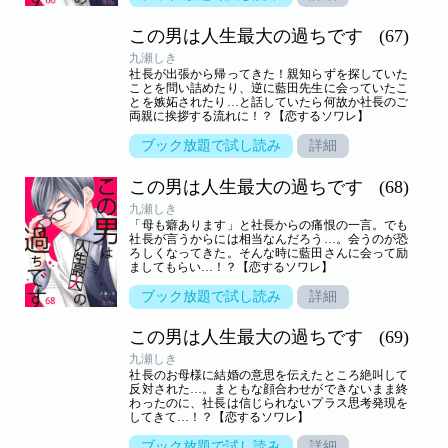
この男は人生最大の過ちです
(67)
九瀬しき
社長が出張から帰ってきた！親知らずを探していた
ことを問い詰めたり、逆に藍田先生に会っていたこ
とを嫉妬されたり…と話していたら何故か社長のご
両親に挨拶する流れに！？【恋するソワレ】
ブック放題で試し読み
詳細
この男は人生最大の過ちです
(68)
九瀬しき
「母も癖あります」と社長からの痛恨の一言。でも
社長が言うからには相当なんだろう…。会うのが恐
ろしくなってきた。そんな時に藍田さんに会って励
ましてもらい…！？【恋するソワレ】
ブック放題で試し読み
詳細
この男は人生最大の過ちです
(69)
九瀬しき
社長のお母様に結婚の意思を伝えたところ絶叫して
反対された…。まともな顔合わせができないまま終
わったのに、社長は信じられないプラス思考発現を
してきて…！？【恋するソワレ】
ブック放題で試し読み
詳細