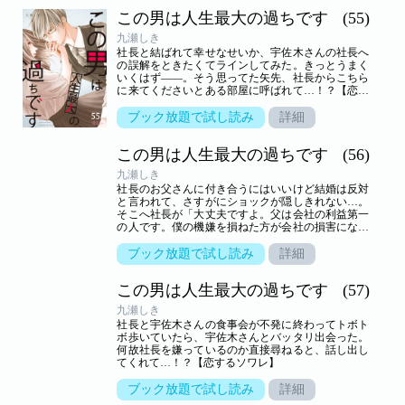
この男は人生最大の過ちです
(55)
九瀬しき
社長と結ばれて幸せなせいか、宇佐木さんの社長へ
の誤解をときたくてラインしてみた。きっとうまく
いくはず――。そう思ってた矢先、社長からこちら
に来てくださいとある部屋に呼ばれて…！？【恋す
るソワレ】
ブック放題で試し読み
詳細
この男は人生最大の過ちです
(56)
九瀬しき
社長のお父さんに付き合うにはいいけど結婚は反対
と言われて、さすがにショックが隠しきれない…。
そこへ社長が「大丈夫ですよ。父は会社の利益第一
の人です。僕の機嫌を損ねた方が会社の損害になり
ますから」と言ってきて…！？【恋するソワレ】
ブック放題で試し読み
詳細
この男は人生最大の過ちです
(57)
九瀬しき
社長と宇佐木さんの食事会が不発に終わってトボト
ボ歩いていたら、宇佐木さんとバッタリ出会った。
何故社長を嫌っているのか直接尋ねると、話し出し
てくれて…！？【恋するソワレ】
ブック放題で試し読み
詳細