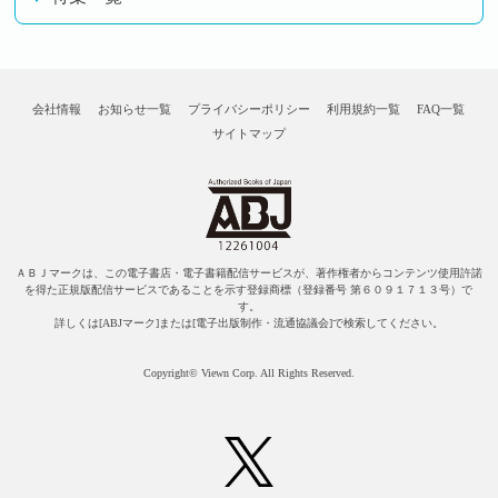
会社情報
お知らせ一覧
プライバシーポリシー
利用規約一覧
FAQ一覧
サイトマップ
ＡＢＪマークは、この電子書店・電子書籍配信サービスが、著作権者からコンテンツ使用許諾
を得た正規版配信サービスであることを示す登録商標（登録番号 第６０９１７１３号）で
す。
詳しくは[ABJマーク]または[電子出版制作・流通協議会]で検索してください。
Copyright© Viewn Corp. All Rights Reserved.