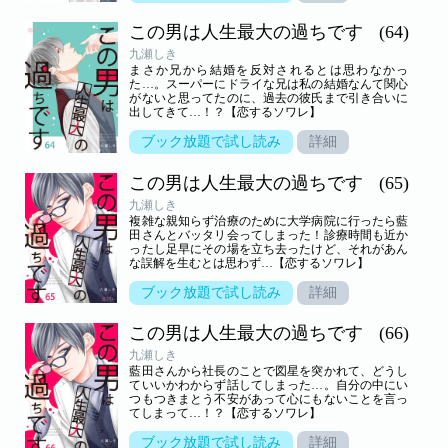
この男は人生最大の過ちです
(64)
九瀬しき
まさか兄から結婚を反対されるとは思わなかっ
た…。スーパーにドライな兄は私の結婚なんて関心
がないと思ってたのに、過去の彼氏まで引き合いに
出してきて…！？【恋するソワレ】
ブック放題で試し読み
詳細
この男は人生最大の過ちです
(65)
九瀬しき
複雑な親知らず治療のために大学病院に行ったら藍
田さんとバッタリ会ってしまった！診療時間も近か
ったし足早にその場を立ち去ったけど、それがあん
な誤解を生むとは思わず…【恋するソワレ】
ブック放題で試し読み
詳細
この男は人生最大の過ちです
(66)
九瀬しき
藍田さんから社長のことで図星を突かれて、どうし
ていいかわからず話してしまった…。自分の中にい
つもつきまとう不安があって心にもないことを言っ
てしまって…！？【恋するソワレ】
ブック放題で試し読み
詳細