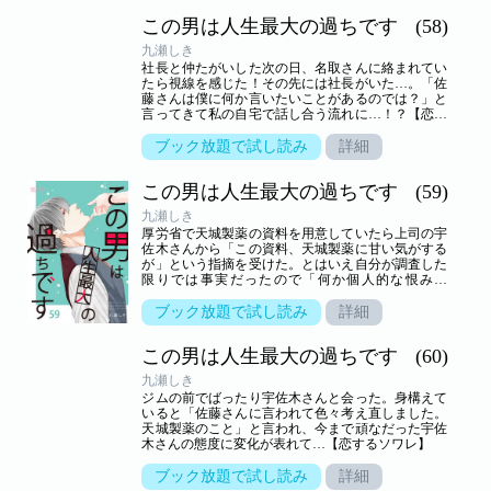
この男は人生最大の過ちです
(58)
九瀬しき
社長と仲たがいした次の日、名取さんに絡まれてい
たら視線を感じた！その先には社長がいた…。「佐
藤さんは僕に何か言いたいことがあるのでは？」と
言ってきて私の自宅で話し合う流れに…！？【恋す
るソワレ】
ブック放題で試し読み
詳細
この男は人生最大の過ちです
(59)
九瀬しき
厚労省で天城製薬の資料を用意していたら上司の宇
佐木さんから「この資料、天城製薬に甘い気がする
が」という指摘を受けた。とはいえ自分が調査した
限りでは事実だったので「何か個人的な恨みで
も…？」と尋ねると…！？【恋するソワレ】
ブック放題で試し読み
詳細
この男は人生最大の過ちです
(60)
九瀬しき
ジムの前でばったり宇佐木さんと会った。身構えて
いると「佐藤さんに言われて色々考え直しました。
天城製薬のこと」と言われ、今まで頑なだった宇佐
木さんの態度に変化が表れて…【恋するソワレ】
ブック放題で試し読み
詳細