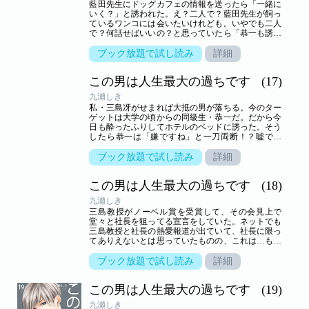
藍田先生にドッグカフェの情報を送ったら「一緒に
いく？」と誘われた。え？二人で？藍田先生が飼っ
ているワンコには会いたいけれども。いやでも二人
で？何話せばいいの？と思っていたら「恭一も誘っ
とく」というメッセージも送られてきた。余計なお
世話なんだけど。しかし社長も本当にドッグカフェ
ブック放題で試し読み
詳細
に来るんだろうか？最近、三島教授とお忙しそうだ
し。ていうか社長とか来なくていいし。【恋するソ
この男は人生最大の過ちです
(17)
ワレ】 この作品は「恋するソワレ」2019年Vol．1に
収録されています。
九瀬しき
私・三島冴がせまれば大抵の男が落ちる。今のター
ゲットは大学の頃からの同級生・恭一だ。だから今
日も酔ったふりしてホテルのベッドに誘った。そう
したら恭一は「嫌ですね」と一刀両断！？嘘でし
ょ？断る男なんているの？慌てて引き留め「恭一が
どんなセックスするか興味ある～」と甘えてみたり
ブック放題で試し読み
詳細
「1回っ 1回だけでいいから ねっ」と懇願してみた
りもしたけど全然なびく気配がない。そうなるとま
この男は人生最大の過ちです
(18)
すます興味がわくんだけど。【恋するソワレ】 この
作品は「恋するソワレ」2019年Vol．2に収録されて
九瀬しき
います。
三島教授がノーベル賞を受賞して、その会見上で
堂々と社長を狙ってる宣言をしていた。ネットでも
三島教授と社長の熱愛報道が出ていて、社長に限っ
てありえないとは思っていたものの、これは…もし
かしたらあるかも。いや何考えてんの？あってもよ
くない？だいたいなんでこんなこと考えないといけ
ブック放題で試し読み
詳細
ないんだか。バカバカしいと思っていたら周りの皆
から私が社長についに捨てられた？と噂され
この男は人生最大の過ちです
(19)
て…！？【恋するソワレ】 この作品は「恋するソワ
レ」2019年Vol．3に収録されています。
九瀬しき