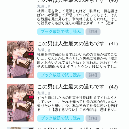
九瀬しき
社長に意を決して電話したけど…駄目だ！何を話せ
ばいいか緊張して戸惑ってつい切ってしまう。そん
な醜態を兄に見られ、挙句軽くあしらわれた。そし
て社長からも折り返しの電話は来ず…！？【恋する
ソワレ】 この作品は「恋するソワレ」2021年Vol．4
に収録されています。
ブック放題で試し読み
詳細
この男は人生最大の過ちです
(41)
九瀬しき
社長を呼び留めたまではいいものの言葉が出てこな
い…。なんとか話そうとした矢先に社長から「航之
郎とお会いされてましたね」と言われ、思わず「今
その話関係あります？」とケンカ腰になってしま
い…！？【恋するソワレ】 この作品は「恋するソワ
レ」2021年Vol．5に収録されています。
ブック放題で試し読み
詳細
この男は人生最大の過ちです
(42)
九瀬しき
ずっと前にしたあの約束を社長は叶えてくれようと
していた――。それを知って社長の本心がちゃんと
知りたいと思い、今、私は初めて社長に想いを告げ
る――！【恋するソワレ】 この作品は「恋するソワ
レ」2021年Vol．6に収録されています。
ブック放題で試し読み
詳細