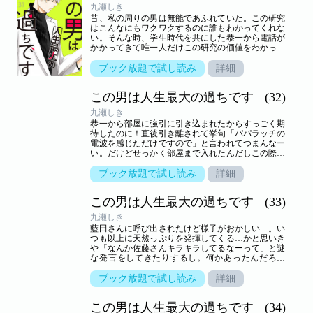
九瀬しき
昔、私の周りの男は無能であふれていた。この研究
はこんなにもワクワクするのに誰もわかってくれな
い。そんな時、学生時代を共にした恭一から電話が
かかってきて唯一人だけこの研究の価値をわかって
くれた。やっぱり私、恭一がほしい。――天才教
授・三島の心の内とは…！？【恋するソワレ】 この
ブック放題で試し読み
詳細
作品は「恋するソワレ」2020年Vol．5に収録されて
います。
この男は人生最大の過ちです
(32)
九瀬しき
恭一から部屋に強引に引き込まれたからすっごく期
待したのに！直後引き離されて挙句「パパラッチの
電波を感じただけですので」と言われてつまんなー
い。だけどせっかく部屋まで入れたんだしこの際、
恭一とHできたらと思って再度迫ったんだけ
ど…！？【恋するソワレ】 この作品は「恋するソワ
ブック放題で試し読み
詳細
レ」2020年Vol．7に収録されています。
この男は人生最大の過ちです
(33)
九瀬しき
藍田さんに呼び出されたけど様子がおかしい…。い
つも以上に天然っぷりを発揮してくる…かと思いき
や「なんか佐藤さんキラキラしてるなーって」と謎
な発言をしてきたりするし。何かあったんだろう
か…？【恋するソワレ】 この作品は「恋するソワ
レ」2020年Vol．8に収録されています。
ブック放題で試し読み
詳細
この男は人生最大の過ちです
(34)