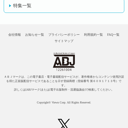
特集一覧
会社情報
お知らせ一覧
プライバシーポリシー
利用規約一覧
FAQ一覧
サイトマップ
ＡＢＪマークは、この電子書店・電子書籍配信サービスが、著作権者からコンテンツ使用許諾
を得た正規版配信サービスであることを示す登録商標（登録番号 第６０９１７１３号）で
す。
詳しくは[ABJマーク]または[電子出版制作・流通協議会]で検索してください。
Copyright© Viewn Corp. All Rights Reserved.