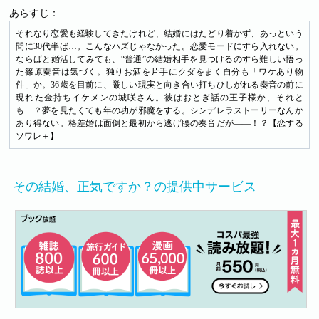
あらすじ：
それなり恋愛も経験してきたけれど、結婚にはたどり着かず、あっという
間に30代半ば…。こんなハズじゃなかった。恋愛モードにすら入れない。
ならばと婚活してみても、“普通”の結婚相手を見つけるのすら難しい悟っ
た篠原奏音は気づく。独りお酒を片手にクダをまく自分も「ワケあり物
件」か。36歳を目前に、厳しい現実と向き合い打ちひしがれる奏音の前に
現れた金持ちイケメンの城咲さん。彼はおとぎ話の王子様か、それと
も…？夢を見たくても年の功が邪魔をする。シンデレラストーリーなんか
あり得ない。格差婚は面倒と最初から逃げ腰の奏音だが――！？【恋する
ソワレ＋】
その結婚、正気ですか？の提供中サービス