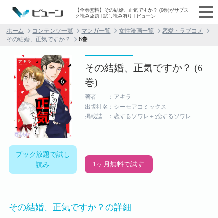
【全巻無料】その結婚、正気ですか？ (6巻)がサブス
ク読み放題 | 試し読み有り | ビューン
ホーム
コンテンツ一覧
マンガ一覧
女性漫画一覧
恋愛・ラブコメ
その結婚、正気ですか？
6巻
その結婚、正気ですか？ (6
巻)
著者 ：アキラ
出版社名：シーモアコミックス
掲載誌 ：恋するソワレ＋;恋するソワレ
ブック放題で試し
1ヶ月無料で試す
読み
その結婚、正気ですか？の詳細