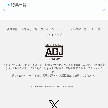
特集一覧
会社情報
お知らせ一覧
プライバシーポリシー
利用規約一覧
FAQ一覧
サイトマップ
ＡＢＪマークは、この電子書店・電子書籍配信サービスが、著作権者からコンテンツ使用許諾
を得た正規版配信サービスであることを示す登録商標（登録番号 第６０９１７１３号）で
す。
詳しくは[ABJマーク]または[電子出版制作・流通協議会]で検索してください。
Copyright© Viewn Corp. All Rights Reserved.