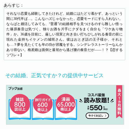
あらすじ：
それなり恋愛も経験してきたけれど、結婚にはたどり着かず、あっという
間に30代半ば…。こんなハズじゃなかった。恋愛モードにすら入れない。
ならばと婚活してみても、“普通”の結婚相手を見つけるのすら難しい悟っ
た篠原奏音は気づく。独りお酒を片手にクダをまく自分も「ワケあり物
件」か。36歳を目前に、厳しい現実と向き合い打ちひしがれる奏音の前に
現れた金持ちイケメンの城咲さん。彼はおとぎ話の王子様か、それと
も…？夢を見たくても年の功が邪魔をする。シンデレラストーリーなんか
あり得ない。格差婚は面倒と最初から逃げ腰の奏音だが――！？【恋する
ソワレ＋】
その結婚、正気ですか？の提供中サービス