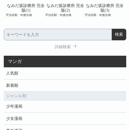
完全
なみだ坂診療所 完全
なみだ坂診療所 完全
なみだ坂診療所 完全
な
版(1)
版(2)
版(3)
宇治谷順・向後次雄
宇治谷順・向後次雄
宇治谷順・向後次雄
宇治
詳細検索
マンガ
人気順
新着順
ジャンル別
少年漫画
少女漫画