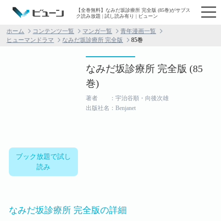
【全巻無料】なみだ坂診療所 完全版 (85巻)がサブス
ク読み放題 | 試し読み有り | ビューン
ホーム
コンテンツ一覧
マンガ一覧
青年漫画一覧
ヒューマンドラマ
なみだ坂診療所 完全版
85巻
なみだ坂診療所 完全版 (85
巻)
著者 ：宇治谷順・向後次雄
出版社名：Benjanet
ブック放題で試し
読み
なみだ坂診療所 完全版の詳細