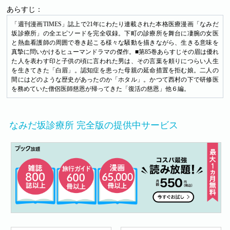
あらすじ：
「週刊漫画TIMES」誌上で21年にわたり連載された本格医療漫画「なみだ
坂診療所」の全エピソードを完全収録。下町の診療所を舞台に凄腕の女医
と熱血看護師の周囲で巻き起こる様々な騒動を描きながら、生きる意味を
真摯に問いかけるヒューマンドラマの傑作。■第85巻あらすじその眉は優れ
た人を表わす印と子供の頃に言われた男は、その言葉を頼りにつらい人生
を生きてきた「白眉」。認知症を患った母親の延命措置を拒む娘。二人の
間にはどのような歴史があったのか「ホタル」。かつて西村の下で研修医
を務めていた僧侶医師慈恩が帰ってきた「復活の慈恩」他６編。
なみだ坂診療所 完全版の提供中サービス