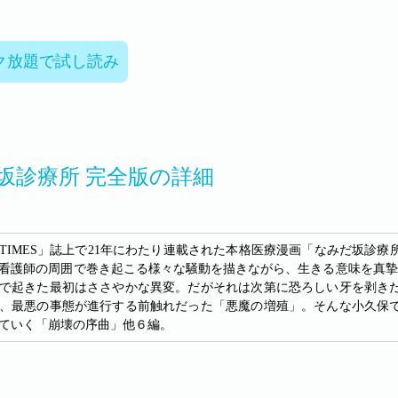
ク放題で試し読み
坂診療所 完全版の詳細
TIMES」誌上で21年にわたり連載された本格医療漫画「なみだ坂診
看護師の周囲で巻き起こる様々な騒動を描きながら、生きる意味を真摯
で起きた最初はささやかな異変。だがそれは次第に恐ろしい牙を剥き
、最悪の事態が進行する前触れだった「悪魔の増殖」。そんな小久保
ていく「崩壊の序曲」他６編。