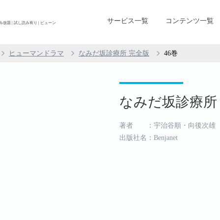
サービス一覧
コンテンツ一覧
放題 | 試し読み有り | ビューン
ヒューマンドラマ
なみだ坂診療所 完全版
46巻
なみだ坂診療所 完
著者 ：宇治谷順・向後次雄
出版社名：Benjanet