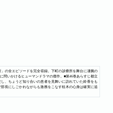
療所」の全エピソードを完全収録。下町の診療所を舞台に凄腕の
に問いかけるヒューマンドラマの傑作。■第46巻あらすじ都立
だし、ちょうど知り合いの患者を見舞いに訪れていた鈴香をも
で部長にしごかれながらも激務をこなす桂木の心身は確実に追