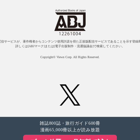
配信サービスが、著作権者からコンテンツ使用許諾を得た正規版配信サービスであることを示す登録商
詳しくは[ABJマーク]または[電子出版制作・流通協議会]で検索してください。
Copyright© Viewn Corp. All Rights Reserved.
雑誌800誌・旅行ガイド600冊
漫画65,000冊以上が読み放題