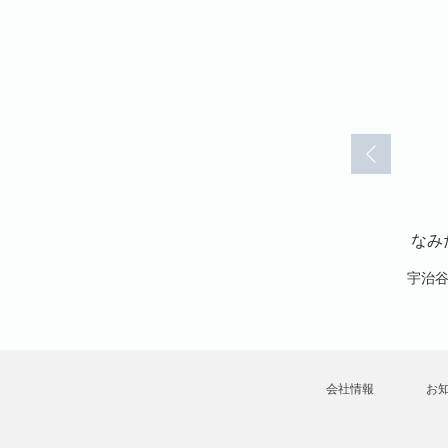
所 完全版
なみだ坂診療所 完全版
なみだ坂診療所 完全版
なみ
)
(101)
(102)
次雄
宇治谷順・向後次雄
宇治谷順・向後次雄
宇治
会社情報
お