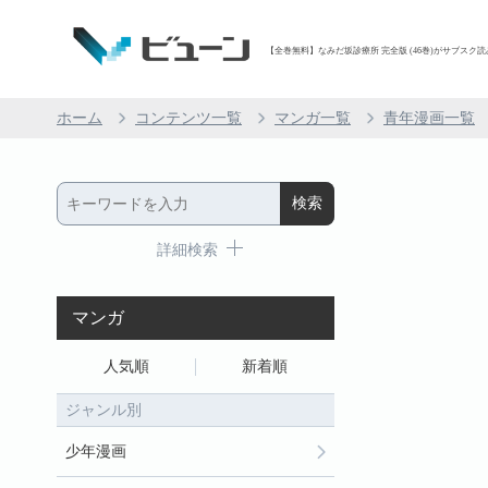
【全巻無料】なみだ坂診療所 完全版 (46巻)がサブスク読み
ホーム
コンテンツ一覧
マンガ一覧
青年漫画一覧
詳細検索
マンガ
人気順
新着順
ジャンル別
少年漫画