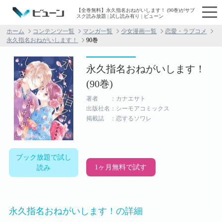
【全巻無料】永久指名おねがいします！ (90巻)がサブ
スク読み放題 | 試し読み有り | ビューン
ホーム
コンテンツ一覧
マンガ一覧
少女漫画一覧
恋愛・ラブコメ
永久指名おねがいします！
90巻
永久指名おねがいします！
(90巻)
著者 ：カナエサト
出版社名：シーモアコミックス
掲載誌 ：恋するソワレ
ブック放題で試し
1ヶ月無料で試す
読み
永久指名おねがいします！の詳細