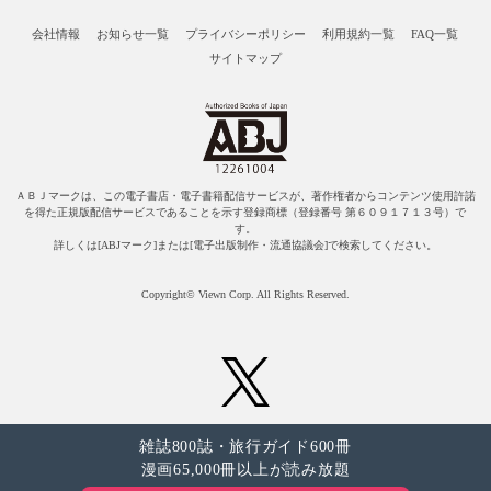
会社情報
お知らせ一覧
プライバシーポリシー
利用規約一覧
FAQ一覧
サイトマップ
ＡＢＪマークは、この電子書店・電子書籍配信サービスが、著作権者からコンテンツ使用許諾
を得た正規版配信サービスであることを示す登録商標（登録番号 第６０９１７１３号）で
す。
詳しくは[ABJマーク]または[電子出版制作・流通協議会]で検索してください。
Copyright© Viewn Corp. All Rights Reserved.
雑誌800誌・旅行ガイド600冊
漫画65,000冊以上が読み放題