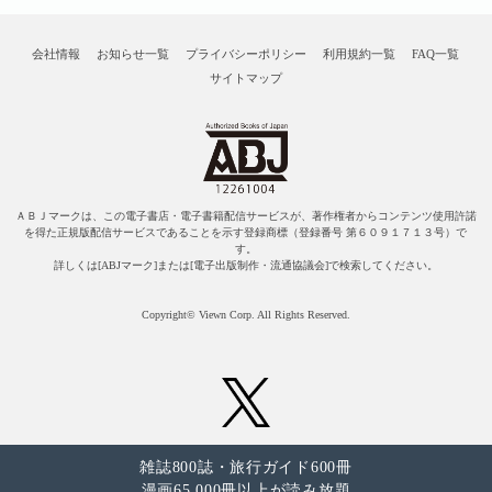
会社情報
お知らせ一覧
プライバシーポリシー
利用規約一覧
FAQ一覧
サイトマップ
ＡＢＪマークは、この電子書店・電子書籍配信サービスが、著作権者からコンテンツ使用許諾
を得た正規版配信サービスであることを示す登録商標（登録番号 第６０９１７１３号）で
す。
詳しくは[ABJマーク]または[電子出版制作・流通協議会]で検索してください。
Copyright© Viewn Corp. All Rights Reserved.
雑誌800誌・旅行ガイド600冊
漫画65,000冊以上が読み放題