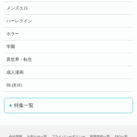
メンズエロ
ハーレクイン
ホラー
学園
異世界・転生
成人漫画
BL(R18）
特集一覧
会社情報
お知らせ一覧
プライバシーポリシー
利用規約一覧
FAQ一覧