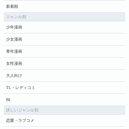
新着順
ジャンル別
少年漫画
少女漫画
青年漫画
女性漫画
大人向け
TL・レディコミ
BL
詳しいジャンル別
恋愛・ラブコメ