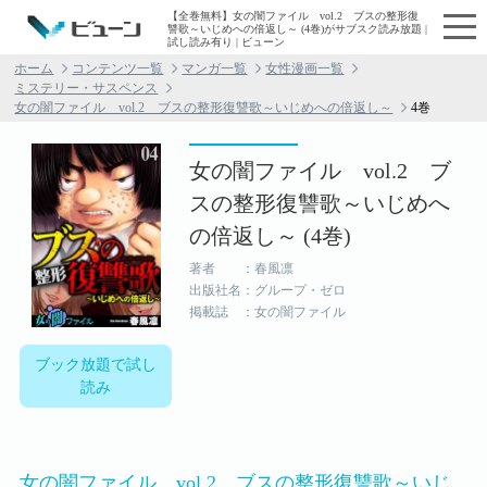
【全巻無料】女の闇ファイル vol.2 ブスの整形復
讐歌～いじめへの倍返し～ (4巻)がサブスク読み放題 |
試し読み有り | ビューン
ホーム
コンテンツ一覧
マンガ一覧
女性漫画一覧
ミステリー・サスペンス
女の闇ファイル vol.2 ブスの整形復讐歌～いじめへの倍返し～
4巻
女の闇ファイル vol.2 ブ
スの整形復讐歌～いじめへ
の倍返し～ (4巻)
著者 ：春風凛
出版社名：グループ・ゼロ
掲載誌 ：女の闇ファイル
ブック放題で試し
読み
女の闇ファイル vol.2 ブスの整形復讐歌～いじ