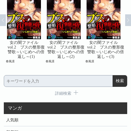
ル
女の闇ファイル
女の闇ファイル
女の闇ファイル
形復
vol.2 ブスの整形復
vol.2 ブスの整形復
vol.2 ブスの整形復
v
の倍
讐歌～いじめへの倍
讐歌～いじめへの倍
讐歌～いじめへの倍
讐
返し～(1)
返し～(2)
返し～(3)
春風凛
春風凛
春風凛
春風
詳細検索
マンガ
人気順