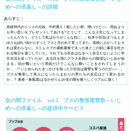
めへの倍返し～の詳細
あらすじ：
高校時代のイジメの元凶、中村勇人！殺したい程、憎いけど──…死ぬより
も辛い思いをプレゼントしてあげる!!どうして…こんな人生になってしま
ったんだろう。どうして私ばかりがこんな目に…。松本小百合(まつもとさ
ゆり)は幼い頃からずっとブスと言われて育ってきた。高校に上がってもそ
れは変わらない。ストレスでの暴飲暴食で太った体とこの顔に暴言を吐か
れる毎日を過ごしていた。それでも小百合はなるべく目立たないように学
生生活を送っていたが、ある日を境にクラス全員からの陰湿ないじめが始
まる。顔が醜いという理由だけでこんなに酷いことをされてしまうの
か……!? いじめられたきっかけを知った小百合は復讐を誓うのだが──…。
ブスが整形して美人になったらまわりの男たちの反応はどう変わるの
か…？ 著者・春風凛(はるかぜりん)が女の闇を痛々しくリアルに描く！
女の闇ファイル vol.2 ブスの整形復讐歌～いじ
めへの倍返し～の提供中サービス