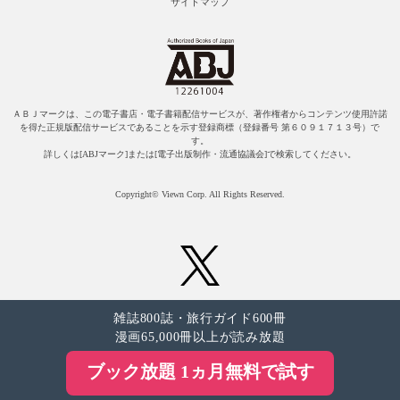
サイトマップ
ＡＢＪマークは、この電子書店・電子書籍配信サービスが、著作権者からコンテンツ使用許諾
を得た正規版配信サービスであることを示す登録商標（登録番号 第６０９１７１３号）で
す。
詳しくは[ABJマーク]または[電子出版制作・流通協議会]で検索してください。
Copyright© Viewn Corp. All Rights Reserved.
雑誌800誌・旅行ガイド600冊
漫画65,000冊以上が読み放題
ブック放題 1ヵ月無料で試す