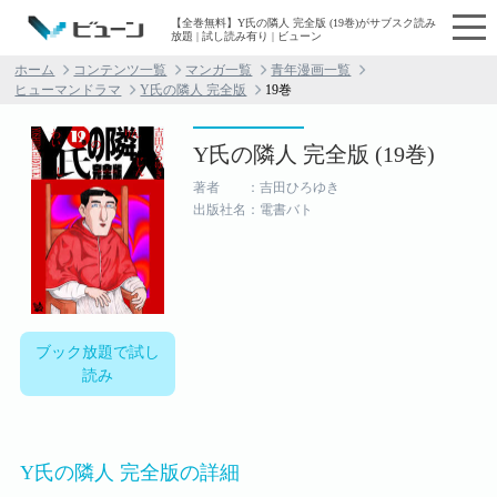
【全巻無料】Y氏の隣人 完全版 (19巻)がサブスク読み
放題 | 試し読み有り | ビューン
ホーム
コンテンツ一覧
マンガ一覧
青年漫画一覧
ヒューマンドラマ
Y氏の隣人 完全版
19巻
Y氏の隣人 完全版 (19巻)
著者 ：吉田ひろゆき
出版社名：電書バト
ブック放題で試し
読み
Y氏の隣人 完全版の詳細