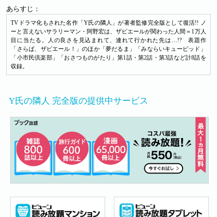
あらすじ：
TVドラマ化もされた名作「Y氏の隣人」が著者監修完全版として復活!! ノ
ーと言えないサラリーマン・阿野宏は、ザビエールが関わった人間＝1万人
目に当たる。人の良さを見込まれて、連れて行かれた先は…!? 表題作
「さらば、ザビエール！」のほか「夢だるま」「みならいキューピッド」
「小市民倶楽部」「おさつものがたり」第1話・第2話・第3話など計8話を
収録。
Y氏の隣人 完全版の提供中サービス