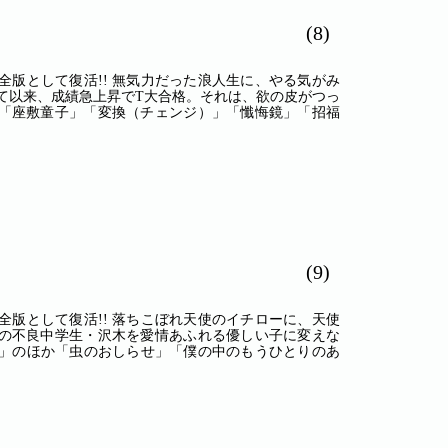
(8)
全版として復活!! 無気力だった浪人生に、やる気がみ
て以来、成績急上昇でT大合格。それは、欲の皮がつっ
「座敷童子」「変換（チェンジ）」「懺悔鏡」「招福
(9)
全版として復活!! 落ちこぼれ天使のイチローに、天使
の不良中学生・沢木を愛情あふれる優しい子に変えな
ー」のほか「虫のおしらせ」「僕の中のもうひとりのあ