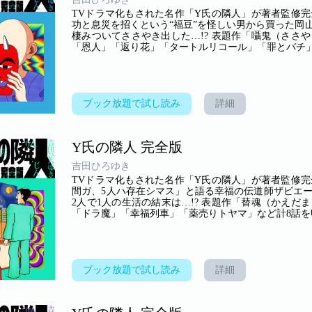
TVドラマ化もされた名作「Y氏の隣人」が著者監修完
功と息災を招くという“福豆”を怪しい男から買った岡
棲みついてささやき出した…!? 表題作「囁鬼（ささ
「恩人」「返り花」「タートルリコール」「罪とバチ」
ブック放題で試し読み
詳細
Y氏の隣人 完全版
吉田ひろゆき
TVドラマ化もされた名作「Y氏の隣人」が著者監修完
間ガ、5人ハ存在シマス」と語る幸福の伝道師ザビエ
2人で1人の生活の結末は…!? 表題作「替魂（かえ
「ドラ魔」「幸福列車」「薬売りトヤマ」など計8話を
ブック放題で試し読み
詳細