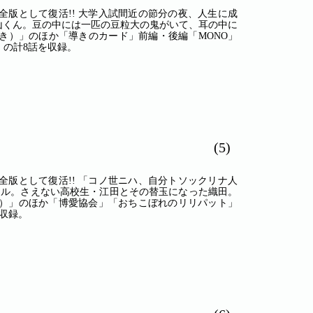
全版として復活!! 大学入試間近の節分の夜、人生に成
山くん。豆の中には一匹の豆粒大の鬼がいて、耳の中に
やき）」のほか「導きのカード」前編・後編「MONO」
の計8話を収録。
(5)
全版として復活!! 「コノ世ニハ、自分トソックリナ人
ール。さえない高校生・江田とその替玉になった織田。
だま）」のほか「博愛協会」「おちこぼれのリリパット」
収録。