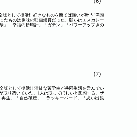
(6)
版として復活!! 好きなものを断てば願いが叶う“満願
断ったものは趣味の映画鑑賞だった。願いはエスカレー
保険」「幸福の砂時計」「ガテン」「パワーアップきの
(7)
全版として復活!! 清貧な苦学生が共同生活を営んでい
神が取り憑いていた。1人は取ってほしいと懇願する。ザ
か「再生」「自己破産」「ラッキーバード」「思い出銀