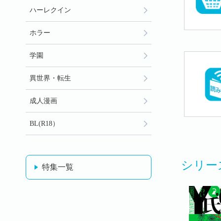
ハーレクイン
ホラー
学園
異世界・転生
成人漫画
BL(R18）
シリー
特集一覧