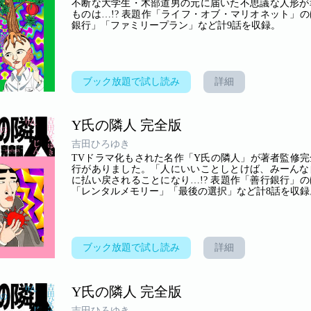
不断な大学生・木部道男の元に届いた不思議な人形が
ものは…!? 表題作「ライフ・オブ・マリオネット」
銀行」「ファミリープラン」など計9話を収録。
ブック放題で試し読み
詳細
Y氏の隣人 完全版
吉田ひろゆき
TVドラマ化もされた名作「Y氏の隣人」が著者監修完
行がありました。「人にいいことしとけば、みーんな
に払い戻されることになり…!? 表題作「善行銀行」
「レンタルメモリー」「最後の選択」など計8話を収録
ブック放題で試し読み
詳細
Y氏の隣人 完全版
吉田ひろゆき