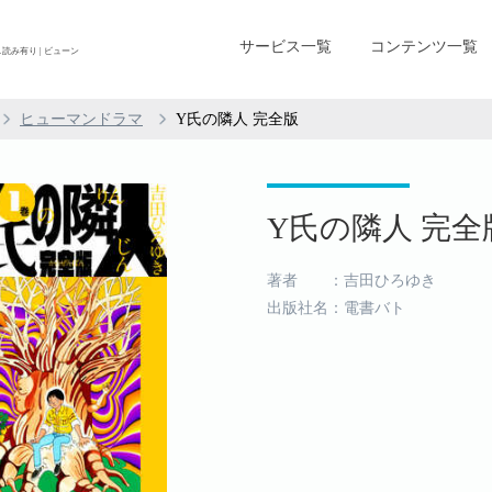
サービス一覧
コンテンツ一覧
読み有り | ビューン
ヒューマンドラマ
Y氏の隣人 完全版
Y氏の隣人 完全版
著者 ：吉田ひろゆき
出版社名：電書バト