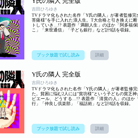
Y氏の隣人 完全版
吉田ひろゆき
TVドラマ化もされた名作「Y氏の隣人」が著者監修完全
菩薩様”を手に入れた浪人生。T大合格と引き換えに
トしていき…!? 表題作「満願人生」のほか「阿多福
こ」「来世通信」「子ども銀行」など計9話を収録。
ブック放題で試し読み
詳細
Y氏の隣人 完全版
吉田ひろゆき
TVドラマ化もされた名作「Y氏の隣人」が著者監修完
た。貧困に悩む2人には“貧坊様”という子どもの貧乏
ビエール、どうする…!? 表題作「清貧の人」のほ
行」「仲良し倶楽部」「福話術」など計8話を収録。
ブック放題で試し読み
詳細