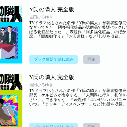
Y氏の隣人 完全版
吉田ひろゆき
TVドラマ化もされた名作「Y氏の隣人」が著者監修完
なぎってきた！ 阿多福化粧品の試供品で美顔パックし
ぱる化粧品だった…。表題作「阿多福化粧品」のほか
暦」「閻魔御守り」「お天道様」など計8話を収録。
ブック放題で試し読み
詳細
Y氏の隣人 完全版
吉田ひろゆき
TVドラマ化もされた名作「Y氏の隣人」が著者監修完
部長・ケルビムが命令する。「人間界に行き、札付き
さい」。できるかな…!? 表題作「エンゼルカンパニ
いつ」「ラッキーディスペンサー」など計8話を収録。