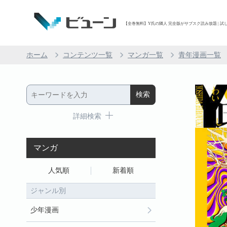
【全巻無料】Y氏の隣人 完全版がサブスク読み放題 | 試し
ホーム
コンテンツ一覧
マンガ一覧
青年漫画一覧
詳細検索
マンガ
人気順
新着順
ジャンル別
少年漫画