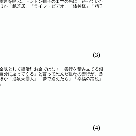
幸運を呼ぶ。トントン拍子の出世の先に、待っていた
のほか「紙芝居」「ライフ・ビデオ」「銭神様」「精子
(3)
全版として復活!! お金ではなく、善行を積み立てる銀
自分に返ってくる」と言って死んだ祖母の善行が、孫
のほか「必殺天罰人」「夢で逢えたら」「幸福の踏絵」
。
(4)