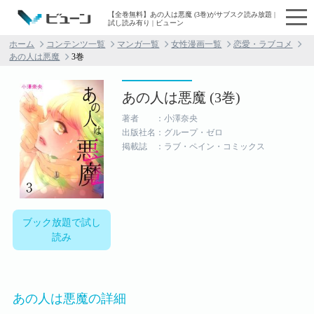
【全巻無料】あの人は悪魔 (3巻)がサブスク読み放題 |
試し読み有り | ビューン
ホーム
コンテンツ一覧
マンガ一覧
女性漫画一覧
恋愛・ラブコメ
あの人は悪魔
3巻
あの人は悪魔 (3巻)
著者 ：小澤奈央
出版社名：グループ・ゼロ
掲載誌 ：ラブ・ペイン・コミックス
ブック放題で試し
読み
あの人は悪魔の詳細