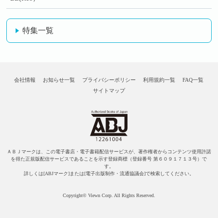
特集一覧
会社情報
お知らせ一覧
プライバシーポリシー
利用規約一覧
FAQ一覧
サイトマップ
ＡＢＪマークは、この電子書店・電子書籍配信サービスが、著作権者からコンテンツ使用許諾
を得た正規版配信サービスであることを示す登録商標（登録番号 第６０９１７１３号）で
す。
詳しくは[ABJマーク]または[電子出版制作・流通協議会]で検索してください。
Copyright© Viewn Corp. All Rights Reserved.