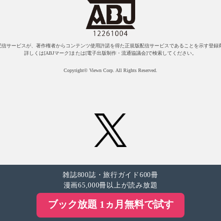
配信サービスが、著作権者からコンテンツ使用許諾を得た正規版配信サービスであることを示す登録商
詳しくは[ABJマーク]または[電子出版制作・流通協議会]で検索してください。
Copyright© Viewn Corp. All Rights Reserved.
雑誌800誌・旅行ガイド600冊
漫画65,000冊以上が読み放題
ブック放題 1ヵ月無料で試す