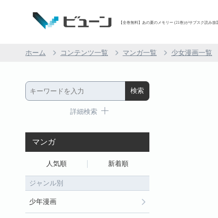
【全巻無料】あの夏のメモリー (21巻)がサブスク読み放題 
ホーム
コンテンツ一覧
マンガ一覧
少女漫画一覧
詳細検索
マンガ
人気順
新着順
ジャンル別
少年漫画