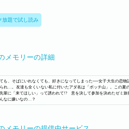
ク放題で試し読み
のメモリーの詳細
ても、そばにいれなくても、好きになってしまった──女子大生の恋物
られ…。友達も全くいない私に付いたアダ名は「ボッチ山」。この夏
先輩に「来てほしい」って誘われて!? 意を決して参加を決めたゼミ
んなに嫌いなの…？
のメモリーの提供中サービス