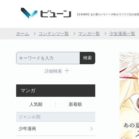
【全巻無料】あの夏のメモリー (6巻)がサブスク読み放題 |
ホーム
コンテンツ一覧
マンガ一覧
少女漫画一覧
詳細検索
マンガ
人気順
新着順
ジャンル別
少年漫画