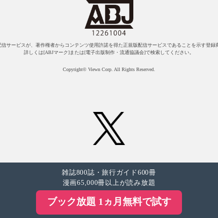
配信サービスが、著作権者からコンテンツ使用許諾を得た正規版配信サービスであることを示す登録商
詳しくは[ABJマーク]または[電子出版制作・流通協議会]で検索してください。
Copyright© Viewn Corp. All Rights Reserved.
雑誌800誌・旅行ガイド600冊
漫画65,000冊以上が読み放題
ブック放題 1ヵ月無料で試す