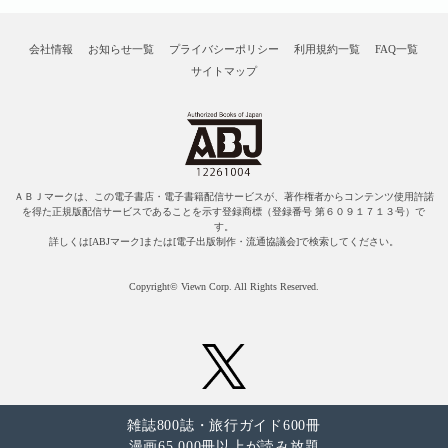
会社情報
お知らせ一覧
プライバシーポリシー
利用規約一覧
FAQ一覧
サイトマップ
ＡＢＪマークは、この電子書店・電子書籍配信サービスが、著作権者からコンテンツ使用許諾
を得た正規版配信サービスであることを示す登録商標（登録番号 第６０９１７１３号）で
す。
詳しくは[ABJマーク]または[電子出版制作・流通協議会]で検索してください。
Copyright© Viewn Corp. All Rights Reserved.
雑誌800誌・旅行ガイド600冊
漫画65,000冊以上が読み放題