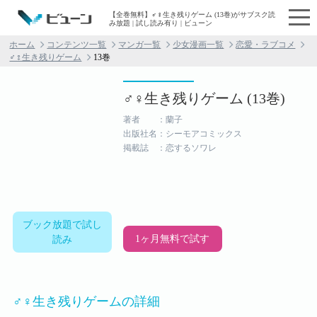
【全巻無料】♂♀生き残りゲーム (13巻)がサブスク読
み放題 | 試し読み有り | ビューン
ホーム
コンテンツ一覧
マンガ一覧
少女漫画一覧
恋愛・ラブコメ
♂♀生き残りゲーム
13巻
♂♀生き残りゲーム (13巻)
著者 ：蘭子
出版社名：シーモアコミックス
掲載誌 ：恋するソワレ
ブック放題で試し
1ヶ月無料で試す
読み
♂♀生き残りゲームの詳細