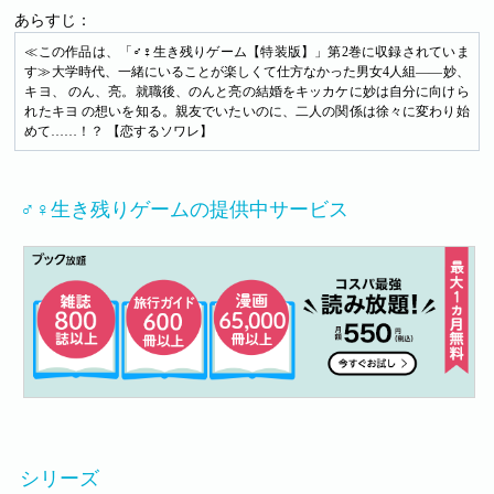
あらすじ：
≪この作品は、「♂♀生き残りゲーム【特装版】」第2巻に収録されていま
す≫大学時代、一緒にいることが楽しくて仕方なかった男女4人組――妙、
キヨ、 のん、亮。就職後、のんと亮の結婚をキッカケに妙は自分に向けら
れたキヨ の想いを知る。親友でいたいのに、二人の関係は徐々に変わり始
めて……！？ 【恋するソワレ】
♂♀生き残りゲームの提供中サービス
シリーズ