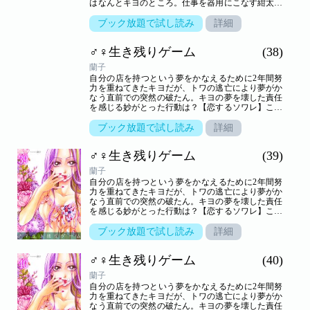
はなんとキヨのところ。仕事を器用にこなす紺太は
ヒロの店のスタッフとして働くが紺太の過去が複雑
に絡みつつ、妙とキヨの関係が動き出す。【恋する
ブック放題で試し読み
詳細
ソワレ】
♂♀生き残りゲーム
(38)
蘭子
自分の店を持つという夢をかなえるために2年間努
力を重ねてきたキヨだが、トワの逃亡により夢がか
なう直前での突然の破たん。キヨの夢を壊した責任
を感じる妙がとった行動は？【恋するソワレ】この
作品は、「♂♀生き残りゲーム【特装版】」第6巻に
収録予定です。
ブック放題で試し読み
詳細
♂♀生き残りゲーム
(39)
蘭子
自分の店を持つという夢をかなえるために2年間努
力を重ねてきたキヨだが、トワの逃亡により夢がか
なう直前での突然の破たん。キヨの夢を壊した責任
を感じる妙がとった行動は？【恋するソワレ】この
作品は、「♂♀生き残りゲーム【特装版】」第6巻に
収録予定です。
ブック放題で試し読み
詳細
♂♀生き残りゲーム
(40)
蘭子
自分の店を持つという夢をかなえるために2年間努
力を重ねてきたキヨだが、トワの逃亡により夢がか
なう直前での突然の破たん。キヨの夢を壊した責任