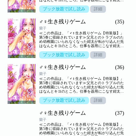
ヒロの店のスタッフとして働くが紺太の過去が複雑
に絡みつつ、妙とキヨの関係が動き出す。【恋する
ブック放題で試し読み
詳細
ソワレ】
♂♀生き残りゲーム
(35)
蘭子
≪この作品は、「♂♀生き残りゲーム【特装版】」
第5巻に収録されています≫父兄とのトラブルのた
め幼稚園にいられなくなった紺太が転がり込んだ先
はなんとキヨのところ。仕事を器用にこなす紺太は
ヒロの店のスタッフとして働くが紺太の過去が複雑
に絡みつつ、妙とキヨの関係が動き出す。【恋する
ブック放題で試し読み
詳細
ソワレ】
♂♀生き残りゲーム
(36)
蘭子
≪この作品は、「♂♀生き残りゲーム【特装版】」
第5巻に収録されています≫父兄とのトラブルのた
め幼稚園にいられなくなった紺太が転がり込んだ先
はなんとキヨのところ。仕事を器用にこなす紺太は
ヒロの店のスタッフとして働くが紺太の過去が複雑
に絡みつつ、妙とキヨの関係が動き出す。【恋する
ブック放題で試し読み
詳細
ソワレ】
♂♀生き残りゲーム
(37)
蘭子
≪この作品は、「♂♀生き残りゲーム【特装版】」
第5巻に収録されています≫父兄とのトラブルのた
め幼稚園にいられなくなった紺太が転がり込んだ先