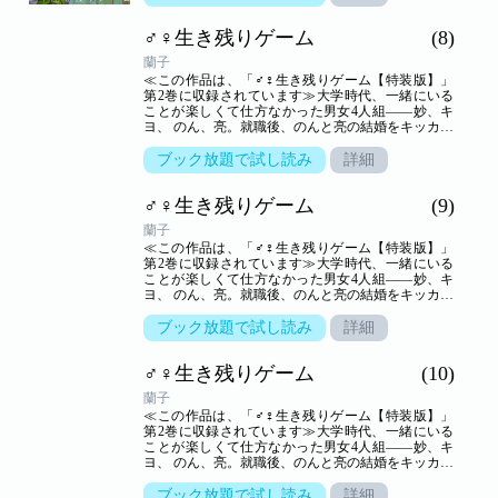
て……！？ 【恋するソワレ】
♂♀生き残りゲーム
(8)
蘭子
≪この作品は、「♂♀生き残りゲーム【特装版】」
第2巻に収録されています≫大学時代、一緒にいる
ことが楽しくて仕方なかった男女4人組――妙、キ
ヨ、 のん、亮。就職後、のんと亮の結婚をキッカケ
に妙は自分に向けられたキヨ の想いを知る。親友で
いたいのに、二人の関係は徐々に変わり始め
ブック放題で試し読み
詳細
て……！？ 【恋するソワレ】
♂♀生き残りゲーム
(9)
蘭子
≪この作品は、「♂♀生き残りゲーム【特装版】」
第2巻に収録されています≫大学時代、一緒にいる
ことが楽しくて仕方なかった男女4人組――妙、キ
ヨ、 のん、亮。就職後、のんと亮の結婚をキッカケ
に妙は自分に向けられたキヨ の想いを知る。親友で
いたいのに、二人の関係は徐々に変わり始め
ブック放題で試し読み
詳細
て……！？ 【恋するソワレ】
♂♀生き残りゲーム
(10)
蘭子
≪この作品は、「♂♀生き残りゲーム【特装版】」
第2巻に収録されています≫大学時代、一緒にいる
ことが楽しくて仕方なかった男女4人組――妙、キ
ヨ、 のん、亮。就職後、のんと亮の結婚をキッカケ
に妙は自分に向けられたキヨ の想いを知る。親友で
いたいのに、二人の関係は徐々に変わり始め
ブック放題で試し読み
詳細