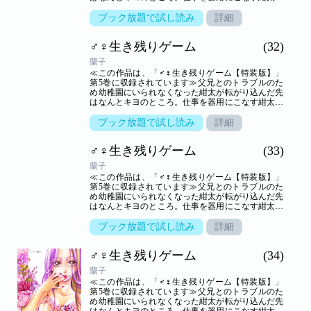
ヒロの店のスタッフとして働くが紺太の過去が複雑
に絡みつつ、妙とキヨの関係が動き出す。【恋する
ブック放題で試し読み
詳細
ソワレ】
♂♀生き残りゲーム
(32)
蘭子
≪この作品は、「♂♀生き残りゲーム【特装版】」
第5巻に収録されています≫父兄とのトラブルのた
め幼稚園にいられなくなった紺太が転がり込んだ先
はなんとキヨのところ。仕事を器用にこなす紺太は
ヒロの店のスタッフとして働くが紺太の過去が複雑
に絡みつつ、妙とキヨの関係が動き出す。【恋する
ブック放題で試し読み
詳細
ソワレ】
♂♀生き残りゲーム
(33)
蘭子
≪この作品は、「♂♀生き残りゲーム【特装版】」
第5巻に収録されています≫父兄とのトラブルのた
め幼稚園にいられなくなった紺太が転がり込んだ先
はなんとキヨのところ。仕事を器用にこなす紺太は
ヒロの店のスタッフとして働くが紺太の過去が複雑
に絡みつつ、妙とキヨの関係が動き出す。【恋する
ブック放題で試し読み
詳細
ソワレ】
♂♀生き残りゲーム
(34)
蘭子
≪この作品は、「♂♀生き残りゲーム【特装版】」
第5巻に収録されています≫父兄とのトラブルのた
め幼稚園にいられなくなった紺太が転がり込んだ先
はなんとキヨのところ。仕事を器用にこなす紺太は