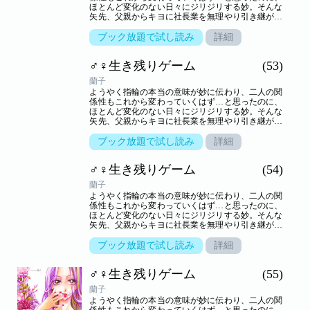
ほとんど変化のない日々にジリジリする妙。そんな
矢先、父親からキヨに社長業を無理やり引き継がさ
れそうになる。父親の暴走を止めるためにキヨの母
に会いに行くことに！？【恋するソワレ】 この作品
ブック放題で試し読み
詳細
は「恋するソワレ」2018年Vol．10に収録されてい
ます。
♂♀生き残りゲーム
(53)
蘭子
ようやく指輪の本当の意味が妙に伝わり、二人の関
係性もこれから変わっていくはず…と思ったのに、
ほとんど変化のない日々にジリジリする妙。そんな
矢先、父親からキヨに社長業を無理やり引き継がさ
れそうになる。父親の暴走を止めるためにキヨの母
に会いに行くことに！？【恋するソワレ】 この作品
ブック放題で試し読み
詳細
は「恋するソワレ」2018年Vol．12に収録されてい
ます。
♂♀生き残りゲーム
(54)
蘭子
ようやく指輪の本当の意味が妙に伝わり、二人の関
係性もこれから変わっていくはず…と思ったのに、
ほとんど変化のない日々にジリジリする妙。そんな
矢先、父親からキヨに社長業を無理やり引き継がさ
れそうになる。父親の暴走を止めるためにキヨの母
に会いに行くことに！？【恋するソワレ】 この作品
ブック放題で試し読み
詳細
は「恋するソワレ」2019年Vol．2に収録されていま
す。
♂♀生き残りゲーム
(55)
蘭子
ようやく指輪の本当の意味が妙に伝わり、二人の関