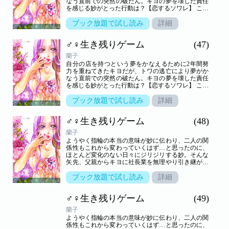
なう直前での突然の破たん。キヨの夢を壊した責任
を感じる妙がとった行動は？【恋するソワレ】 この
作品は「恋するソワレ」2017年Vol．10に収録され
ています。
ブック放題で試し読み
詳細
♂♀生き残りゲーム
(47)
蘭子
自分の店を持つという夢をかなえるために2年間努
力を重ねてきたキヨだが、トワの逃亡により夢がか
なう直前での突然の破たん。キヨの夢を壊した責任
を感じる妙がとった行動は？【恋するソワレ】 この
作品は「恋するソワレ」2017年Vol．12に収録され
ています。
ブック放題で試し読み
詳細
♂♀生き残りゲーム
(48)
蘭子
ようやく指輪の本当の意味が妙に伝わり、二人の関
係性もこれから変わっていくはず…と思ったのに、
ほとんど変化のない日々にジリジリする妙。そんな
矢先、父親からキヨに社長業を無理やり引き継がさ
れそうになる。父親の暴走を止めるためにキヨの母
に会いに行くことに！？【恋するソワレ】 この作品
ブック放題で試し読み
詳細
は「恋するソワレ」2018年Vol．2に収録されていま
す。
♂♀生き残りゲーム
(49)
蘭子
ようやく指輪の本当の意味が妙に伝わり、二人の関
係性もこれから変わっていくはず…と思ったのに、