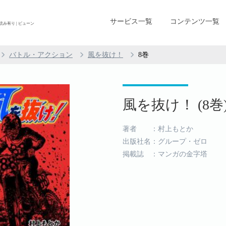
サービス一覧
コンテンツ一覧
読み有り | ビューン
バトル・アクション
風を抜け！
8巻
風を抜け！ (8巻
著者 ：村上もとか
出版社名：グループ・ゼロ
掲載誌 ：マンガの金字塔