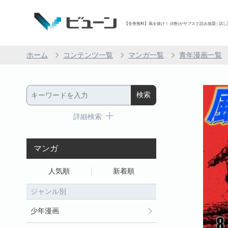
【全巻無料】風を抜け！ (8巻)がサブスク読み放題 | 試し
ホーム
コンテンツ一覧
マンガ一覧
青年漫画一覧
詳細検索
マンガ
人気順
新着順
ジャンル別
少年漫画