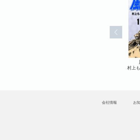
(11)
風を抜け！(12)
風を抜け！(13)
村上もとか
村上もとか
村上
会社情報
お