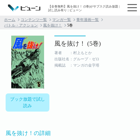
【全巻無料】風を抜け！ (5巻)がサブスク読み放題 |
試し読み有り | ビューン
ホーム
コンテンツ一覧
マンガ一覧
青年漫画一覧
バトル・アクション
風を抜け！
5巻
風を抜け！ (5巻)
著者 ：村上もとか
出版社名：グループ・ゼロ
掲載誌 ：マンガの金字塔
ブック放題で試し
読み
風を抜け！の詳細