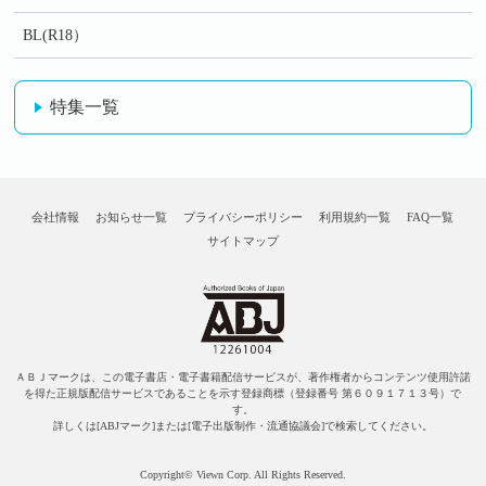
BL(R18）
特集一覧
会社情報
お知らせ一覧
プライバシーポリシー
利用規約一覧
FAQ一覧
サイトマップ
ＡＢＪマークは、この電子書店・電子書籍配信サービスが、著作権者からコンテンツ使用許諾
を得た正規版配信サービスであることを示す登録商標（登録番号 第６０９１７１３号）で
す。
詳しくは[ABJマーク]または[電子出版制作・流通協議会]で検索してください。
Copyright© Viewn Corp. All Rights Reserved.